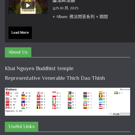
盛法師法語
15 10 月, 2025
+ Album: 佛法問答系列 + 期間
Load More
About Us
Khai Nguyen Buddhist temple
Representative Venerable Thich Dao Thinh
Useful Links