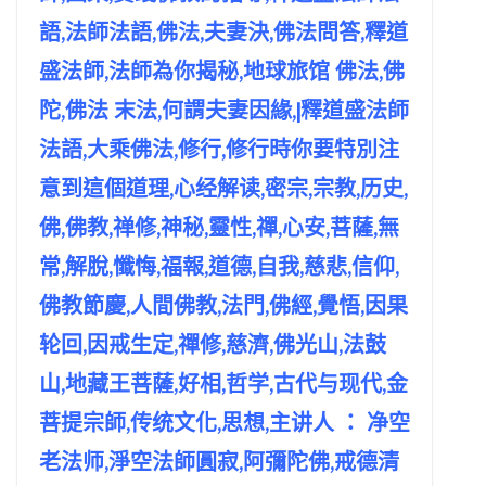
語,法師法語,佛法,夫妻決,佛法問答,釋道
盛法師,法師為你揭秘,地球旅馆 佛法,佛
陀,佛法 末法,何謂夫妻因緣,|釋道盛法師
法語,大乘佛法,修行,修行時你要特別注
意到這個道理,心经解读,密宗,宗教,历史,
佛,佛教,禅修,神秘,靈性,禪,心安,菩薩,無
常,解脫,懺悔,福報,道德,自我,慈悲,信仰,
佛教節慶,人間佛教,法門,佛經,覺悟,因果
轮回,因戒生定,禪修,慈濟,佛光山,法鼓
山,地藏王菩薩,好相,哲学,古代与现代,金
菩提宗師,传统文化,思想,主讲人 ： 净空
老法师,淨空法師圓寂,阿彌陀佛,戒德清