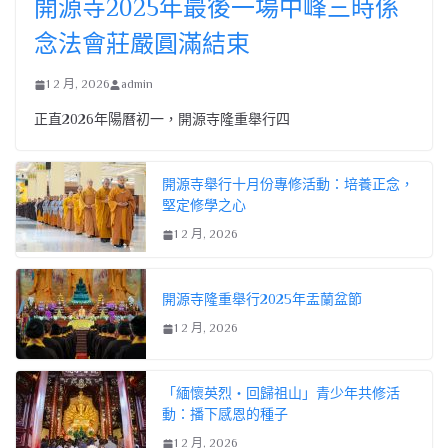
開源寺2025年最後一場中峰三時係
念法會莊嚴圓滿結束
1 2 月, 2026
admin
正直2026年陽曆初一，開源寺隆重舉行四
開源寺舉行十月份專修活動：培養正念，
堅定修學之心
1 2 月, 2026
開源寺隆重舉行2025年盂蘭盆節
1 2 月, 2026
「緬懷英烈・回歸祖山」青少年共修活
動：播下感恩的種子
1 2 月, 2026