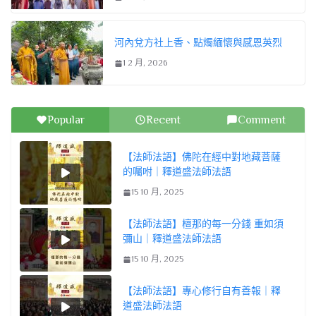
河內兌方社上香、點燭緬懷與感恩英烈
1 2 月, 2026
Popular
Recent
Comment
【法師法語】佛陀在經中對地藏菩薩
的囑咐｜釋道盛法師法語
15 10 月, 2025
【法師法語】檀那的每一分錢 重如須
彌山｜釋道盛法師法語
15 10 月, 2025
【法師法語】專心修行自有善報｜釋
道盛法師法語