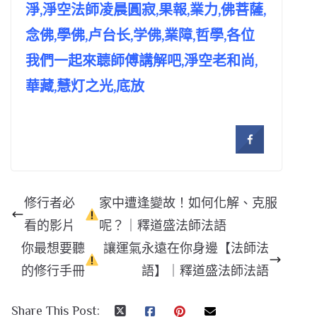
淨,淨空法師凌晨圓寂,果報,業力,佛菩薩,
念佛,學佛,卢台长,学佛,業障,哲學,各位
我們一起來聼師傅講解吧,淨空老和尚,
華藏,慧灯之光,底放
修行者必
家中遭逢變故！如何化解、克服
看的影片
呢？｜釋道盛法師法語
你最想要聽
讓運氣永遠在你身邊【法師法
的修行手冊
語】｜釋道盛法師法語
Share This Post: