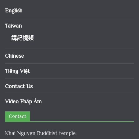
English
Taiwan
講記視頻
Chinese
Tiếng Việt
Contact Us
Video Pháp Âm
Contact
Khai Nguyen Buddhist temple