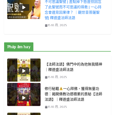
不可思議聖號 | 差點掉下懸崖但因念
了此聖號而不可思議的得救 | 一心持
念會違背因果律？ ｜觀世音菩薩聖
號| 釋道盛法師法語
15 10 月, 2025
Pháp âm hay
【法師法語】佛門中的為他無我精神
｜釋道盛法師法語
15 10 月, 2025
修行秘籍
一心拜佛，獲得無量功
德：揭開佛教功德積累的奧秘【法師
法語】｜釋道盛法師法語
15 10 月, 2025