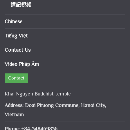
講記視頻
Chinese
Tiếng Việt
Contact Us
Video Pháp Âm
Contact
Khai Nguyen Buddhist temple
Address: Doai Phuong Commune, Hanoi City,
Vietnam
Phone: +84-348469836