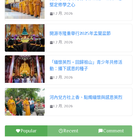
堅定修學之心
1 2 月, 2026
開源寺隆重舉行2025年盂蘭盆節
1 2 月, 2026
「緬懷英烈・回歸祖山」青少年共修活
動：播下感恩的種子
1 2 月, 2026
河內兌方社上香、點燭緬懷與感恩英烈
1 2 月, 2026
Popular
Recent
Comment