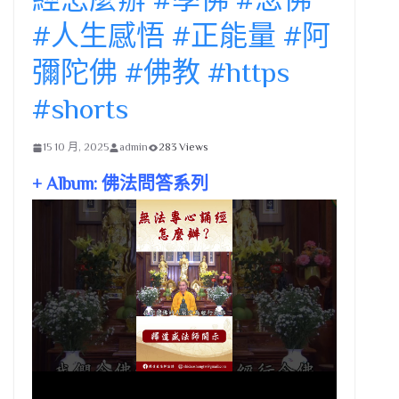
#人生感悟 #正能量 #阿
彌陀佛 #佛教 #https
#shorts
15 10 月, 2025
admin
283 Views
+ Album: 佛法問答系列