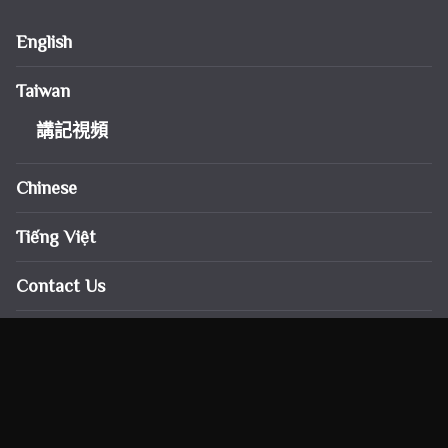
English
Taiwan
講記視頻
Chinese
Tiếng Việt
Contact Us
Video Pháp Âm
Contact
Khai Nguyen Buddhist temple