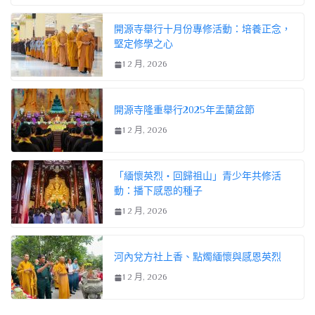
開源寺舉行十月份專修活動：培養正念，
堅定修學之心
1 2 月, 2026
開源寺隆重舉行2025年盂蘭盆節
1 2 月, 2026
「緬懷英烈・回歸祖山」青少年共修活
動：播下感恩的種子
1 2 月, 2026
河內兌方社上香、點燭緬懷與感恩英烈
1 2 月, 2026