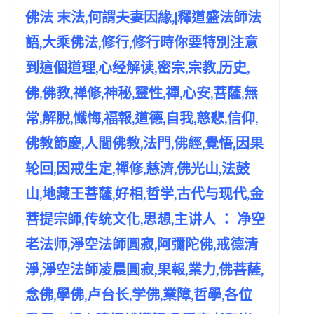
佛法 末法,何謂夫妻因緣,|釋道盛法師法
語,大乘佛法,修行,修行時你要特別注意
到這個道理,心经解读,密宗,宗教,历史,
佛,佛教,禅修,神秘,靈性,禪,心安,菩薩,無
常,解脫,懺悔,福報,道德,自我,慈悲,信仰,
佛教節慶,人間佛教,法門,佛經,覺悟,因果
轮回,因戒生定,禪修,慈濟,佛光山,法鼓
山,地藏王菩薩,好相,哲学,古代与现代,金
菩提宗師,传统文化,思想,主讲人 ： 净空
老法师,淨空法師圓寂,阿彌陀佛,戒德清
淨,淨空法師凌晨圓寂,果報,業力,佛菩薩,
念佛,學佛,卢台长,学佛,業障,哲學,各位