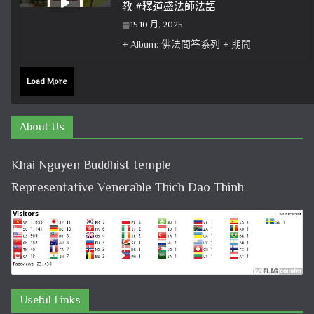
教 #釋道盛法師法語
15 10 月, 2025
+ Album: 佛法問答系列 + 期間
Load More
About Us
Khai Nguyen Buddhist temple
Representative Venerable Thich Dao Thinh
Useful Links