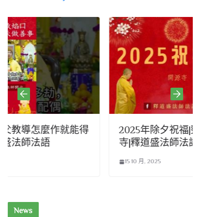
能得
2025年除夕祝福|整年好運大福報|開源
寺|釋道盛法師法語
15 10 月, 2025
News