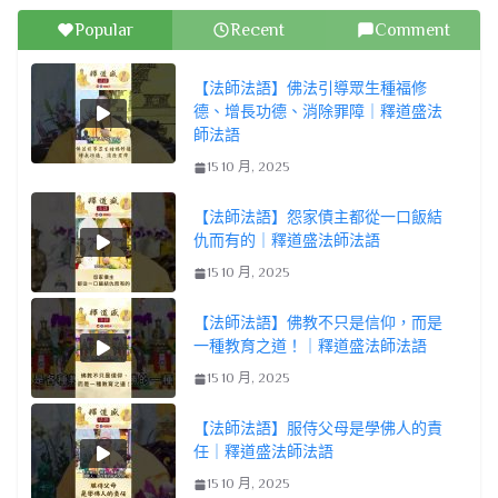
Popular
Recent
Comment
【法師法語】佛法引導眾生種福修
德、增長功德、消除罪障｜釋道盛法
師法語
15 10 月, 2025
【法師法語】怨家債主都從一口飯結
仇而有的｜釋道盛法師法語
15 10 月, 2025
【法師法語】佛教不只是信仰，而是
一種教育之道！｜釋道盛法師法語
15 10 月, 2025
【法師法語】服侍父母是學佛人的責
任｜釋道盛法師法語
15 10 月, 2025