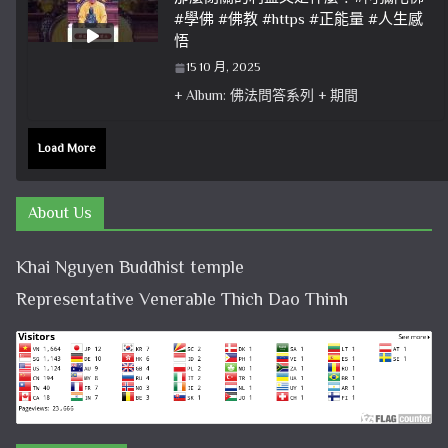
#學佛 #佛教 #https #正能量 #人生感
悟
15 10 月, 2025
+ Album: 佛法問答系列 + 期間
Load More
About Us
Khai Nguyen Buddhist temple
Representative Venerable Thich Dao Thinh