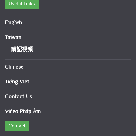
Useful Links
English
Taiwan
講記視頻
Chinese
Tiếng Việt
Contact Us
Video Pháp Âm
Contact