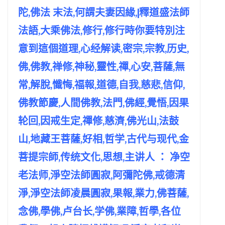
陀,佛法 末法,何謂夫妻因緣,|釋道盛法師
法語,大乘佛法,修行,修行時你要特別注
意到這個道理,心经解读,密宗,宗教,历史,
佛,佛教,禅修,神秘,靈性,禪,心安,菩薩,無
常,解脫,懺悔,福報,道德,自我,慈悲,信仰,
佛教節慶,人間佛教,法門,佛經,覺悟,因果
轮回,因戒生定,禪修,慈濟,佛光山,法鼓
山,地藏王菩薩,好相,哲学,古代与现代,金
菩提宗師,传统文化,思想,主讲人 ： 净空
老法师,淨空法師圓寂,阿彌陀佛,戒德清
淨,淨空法師凌晨圓寂,果報,業力,佛菩薩,
念佛,學佛,卢台长,学佛,業障,哲學,各位