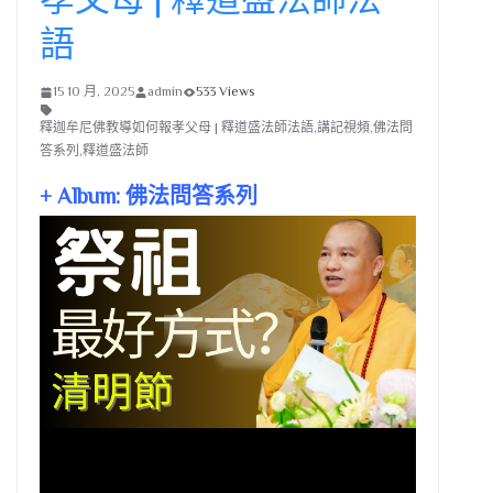
語
15 10 月, 2025
admin
533 Views
釋迦牟尼佛教導如何報孝父母 | 釋道盛法師法語,講記視頻,佛法問
答系列,釋道盛法師
+ Album: 佛法問答系列