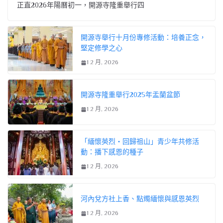
正直2026年陽曆初一，開源寺隆重舉行四
開源寺舉行十月份專修活動：培養正念，
堅定修學之心
1 2 月, 2026
開源寺隆重舉行2025年盂蘭盆節
1 2 月, 2026
「緬懷英烈・回歸祖山」青少年共修活
動：播下感恩的種子
1 2 月, 2026
河內兌方社上香、點燭緬懷與感恩英烈
1 2 月, 2026