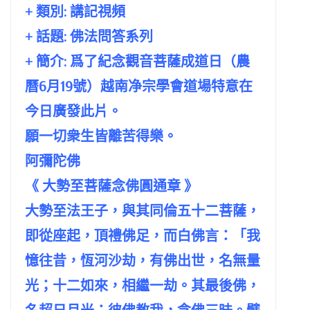
+ 類別: 講記視頻
+ 話題:
佛法問答系列
+ 簡介: 爲了紀念觀音菩薩成道日（農
曆6月19號）越南净宗學會道場特意在
今日廣發此片。
願一切衆生皆離苦得樂。
阿彌陀佛
《 大勢至菩薩念佛圓通章 》
大勢至法王子，與其同倫五十二菩薩，
即從座起，頂禮佛足，而白佛言：「我
憶往昔，恆河沙劫，有佛出世，名無量
光；十二如來，相繼一劫。其最後佛，