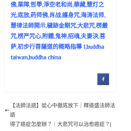
佛,業障,哲學,淨空老和尚,華藏,慧灯之
光,底放,药师佛,肖战,護身咒,海涛法师,
慧律法師開示,穢跡金剛咒,大悲咒,楞嚴
咒,楞严咒心,附體,鬼神,招魂,夫妻決,菩
萨,初步行菩薩道的概略指導 1,buddha
taiwan,buddha china
【法師法語】從心中徹底放下｜釋道盛法師法
語
得了癌症怎麼辦？｜大悲咒可以治愈癌症？|