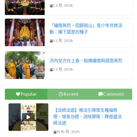
1 2 月, 2026
「緬懷英烈・回歸祖山」青少年共修活
動：播下感恩的種子
1 2 月, 2026
河內兌方社上香、點燭緬懷與感恩英烈
1 2 月, 2026
Popular
Recent
Comment
【法師法語】佛法引導眾生種福修
德、增長功德、消除罪障｜釋道盛法
師法語
15 10 月, 2025