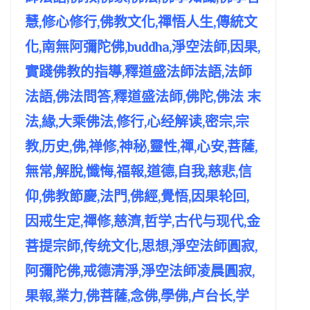
慧,修心修行,佛教文化,禪悟人生,傳統文
化,南無阿彌陀佛,buddha,淨空法師,因果,
實踐佛教的指導,釋道盛法師法語,法師
法語,佛法問答,釋道盛法師,佛陀,佛法 末
法,緣,大乘佛法,修行,心经解读,密宗,宗
教,历史,佛,禅修,神秘,靈性,禪,心安,菩薩,
無常,解脫,懺悔,福報,道德,自我,慈悲,信
仰,佛教節慶,法門,佛經,覺悟,因果轮回,
因戒生定,禪修,慈濟,哲学,古代与现代,金
菩提宗師,传统文化,思想,淨空法師圓寂,
阿彌陀佛,戒德清淨,淨空法師凌晨圓寂,
果報,業力,佛菩薩,念佛,學佛,卢台长,学