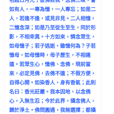
名超日月光；彼佛教我，念佛三昧。譬
如有人，一專為憶，一人專忘；如是二
人，若逢不逢，或見非見。二人相憶，
二憶念深；如是乃至從生至生，同於形
影，不相乖異。十方如來，憐念眾生，
如母憶子；若子逃逝，雖憶何為？子若
憶母，如母憶時，母子歷生，不相違
遠。若眾生心，憶佛、念佛，現前當
來，必定見佛，去佛不遠；不假方便，
自得心開。如染香人，身有香氣；此則
名曰：香光莊嚴。我本因地，以念佛
心，入無生忍；今於此界，攝念佛人，
歸於淨土。佛問圓通，我無選擇；都攝