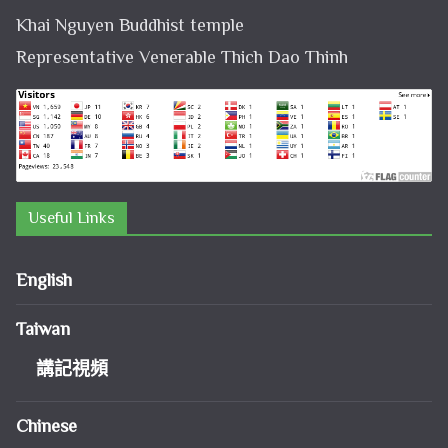
Khai Nguyen Buddhist temple
Representative Venerable Thich Dao Thinh
Useful Links
English
Taiwan
講記視頻
Chinese