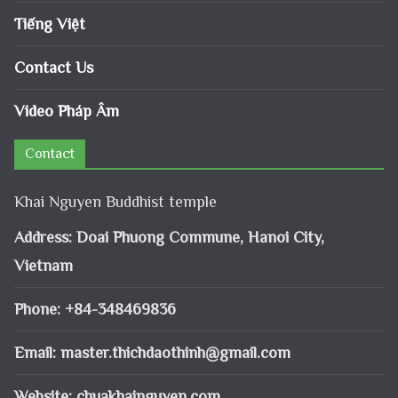
Tiếng Việt
Contact Us
Video Pháp Âm
Contact
Khai Nguyen Buddhist temple
Address: Doai Phuong Commune, Hanoi City,
Vietnam
Phone: +84-348469836
Email:
master.thichdaothinh@gmail.com
Website: chuakhainguyen.com