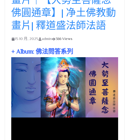
佛圓通章】| 净土佛教動
畫片| 釋道盛法師法語
15 10 月, 2025
admin
366 Views
+ Album: 佛法問答系列