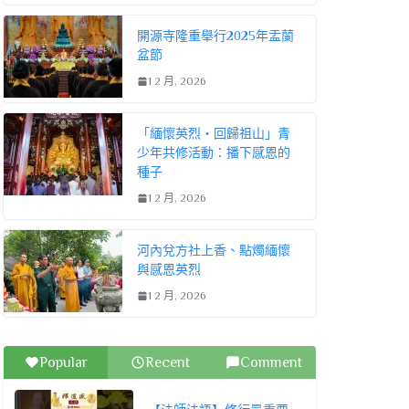
開源寺隆重舉行2025年盂蘭
盆節
1 2 月, 2026
「緬懷英烈・回歸祖山」青
少年共修活動：播下感恩的
種子
1 2 月, 2026
河內兌方社上香、點燭緬懷
與感恩英烈
1 2 月, 2026
Popular
Recent
Comment