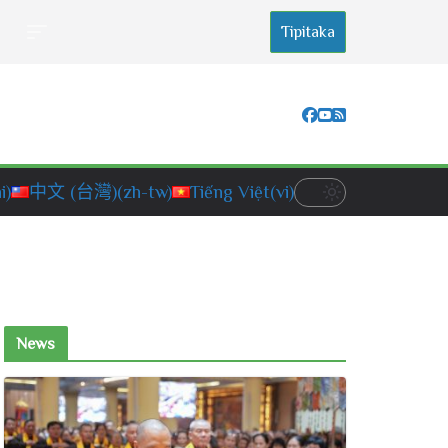
Tipitaka
i)
中文 (台灣)
(zh-tw)
Tiếng Việt
(vi)
News