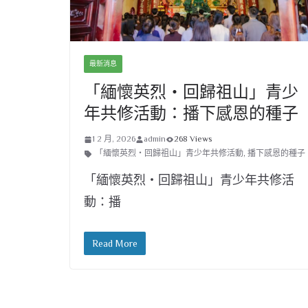
最新消息
「緬懷英烈・回歸祖山」青少
年共修活動：播下感恩的種子
1 2 月, 2026
admin
268 Views
「緬懷英烈・回歸祖山」青少年共修活動
,
播下感恩的種子
「緬懷英烈・回歸祖山」青少年共修活
動：播
Read More