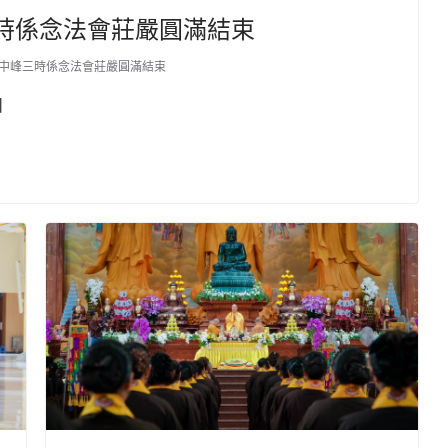
三時係念法會莊嚴圓滿結束
場中峰三時係念法會莊嚴圓滿結束
四