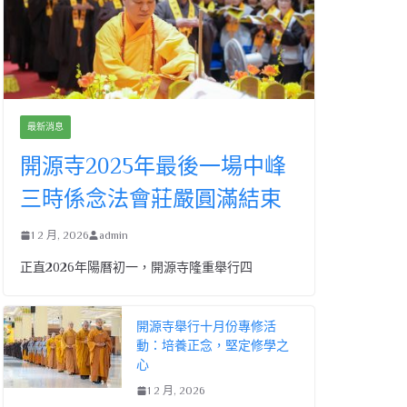
最新消息
開源寺2025年最後一場中峰
三時係念法會莊嚴圓滿結束
1 2 月, 2026
admin
正直2026年陽曆初一，開源寺隆重舉行四
開源寺舉行十月份專修活
動：培養正念，堅定修學之
心
1 2 月, 2026