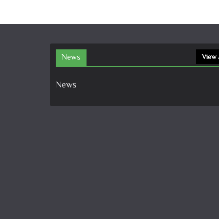
News
View 
News