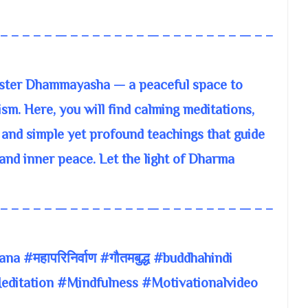
 – – – – – — – – – – – – – — – – – – – – – — – –
aster Dhammayasha — a peaceful space to
sm. Here, you will find calming meditations,
 and simple yet profound teachings that guide
nd inner peace. Let the light of Dharma
 – – – – – — – – – – – – – — – – – – – – – — – –
 #महापरिनिर्वाण #गौतमबुद्ध #buddhahindi
itation #Mindfulness #Motivationalvideo