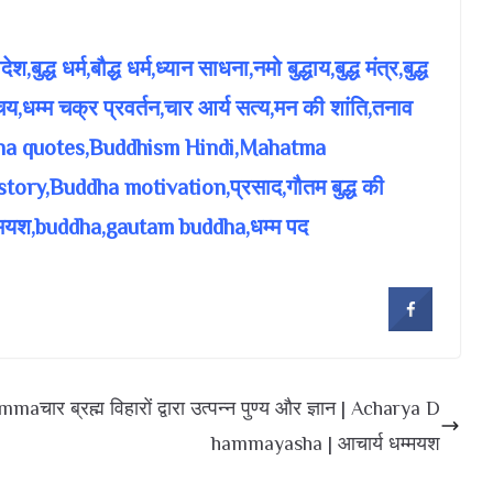
श,बुद्ध धर्म,बौद्ध धर्म,ध्यान साधना,नमो बुद्धाय,बुद्ध मंत्र,बुद्ध
परिचय,धम्म चक्र प्रवर्तन,चार आर्य सत्य,मन की शांति,तनाव
Buddha quotes,Buddhism Hindi,Mahatma
ry,Buddha motivation,प्रसाद,गौतम बुद्ध की
्मयश,buddha,gautam buddha,धम्म पद
Dhamma
चार ब्रह्म विहारों द्वारा उत्पन्न पुण्य और ज्ञान | Acharya D
hammayasha | आचार्य धम्मयश