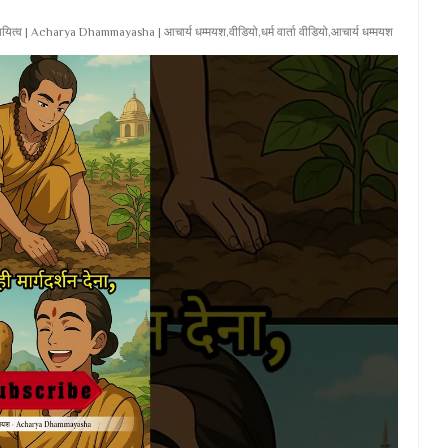
दायित्व | Acharya Dhammayasha | आचार्य धम्मयश,वीडियो,धर्म वार्ता वीडियो,आचार्य धम्मयश