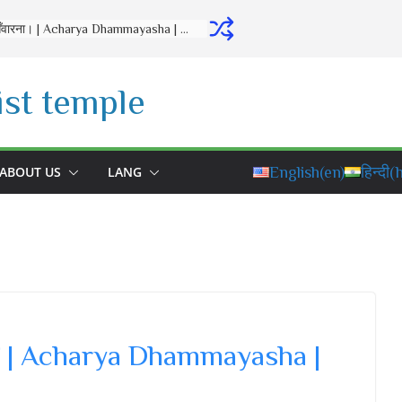
बुद्ध गीत | शांति और करुणा का संदेश | Iti Pi So Bhagavā | Acharya Dhammayasha | आचार्य धम्मयश
st temple
ABOUT US
LANG
English
(en)
हिन्दी
(h
ित्व | Acharya Dhammayasha |