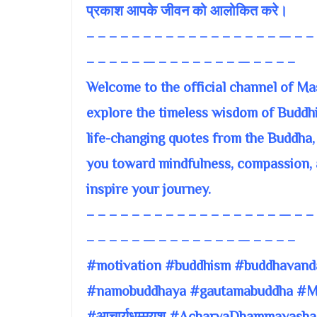
प्रकाश आपके जीवन को आलोकित करे।
– – – – – – – – – – – – – – – – – — – –
– – – – – — – – – – – – – — – – – –
Welcome to the official channel of M
explore the timeless wisdom of Buddhi
life-changing quotes from the Buddha,
you toward mindfulness, compassion, a
inspire your journey.
– – – – – – – – – – – – – – – – – — – –
– – – – – — – – – – – – – — – – – –
#motivation #buddhism #buddhavandana
#namobuddhaya #gautamabuddha #Med
#आचार्यधम्मयश #AcharyaDhammayasha