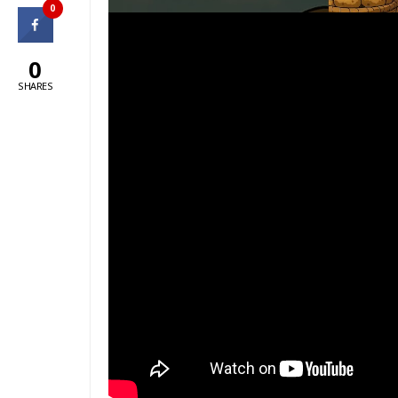
0
0
SHARES