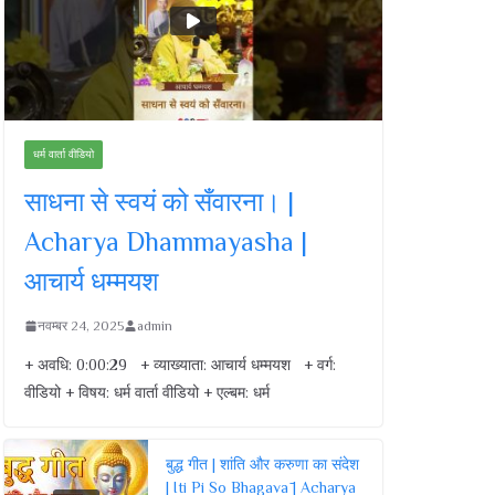
धर्म वार्ता वीडियो
साधना से स्वयं को सँवारना। |
Acharya Dhammayasha |
आचार्य धम्मयश
नवम्बर 24, 2025
admin
+ अवधि: 0:00:29 + व्याख्याता: आचार्य धम्मयश + वर्ग:
वीडियो + विषय: धर्म वार्ता वीडियो + एल्बम: धर्म
बुद्ध गीत | शांति और करुणा का संदेश
| Iti Pi So Bhagavā | Acharya