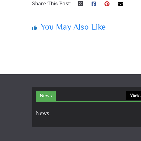
Share This Post:
You May Also Like
News
View 
News