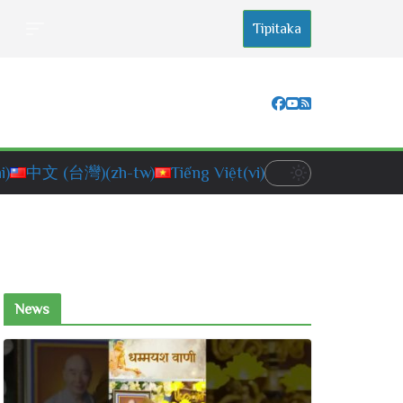
Tipitaka
i)
中文 (台灣)
(zh-tw)
Tiếng Việt
(vi)
News