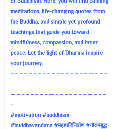
of Buddhism. Here, you will find calming
meditations, life-changing quotes from
the Buddha, and simple yet profound
teachings that guide you toward
mindfulness, compassion, and inner
peace. Let the light of Dharma inspire
your journey.
– – – – – – – – – – – – – – – – – — – – –
– – – – — – – – – – – – — – – – – – – –
— – – – – – – – — – – – – – – – — – – –
–
#motivation #buddhism
#buddhavandana #महापरिनिर्वाण #गौतमबुद्ध