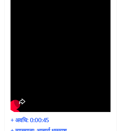
+ अवधि:
0:00:45
+ व्याख्याता:
आचार्य धम्मयश