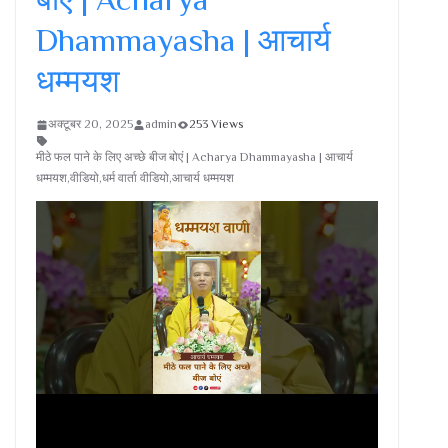
Dhammayasha | आचार्य
धम्मयश
अक्टूबर 20, 2025
admin
253 Views
मीठे फल पाने के लिए अच्छे बीज बोएं | Acharya Dhammayasha | आचार्य
धम्मयश,वीडियो,धर्म वार्ता वीडियो,आचार्य धम्मयश