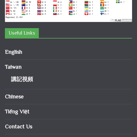
Useful Links
English
Taiwan
講記視頻
Chinese
Tiếng Việt
Contact Us