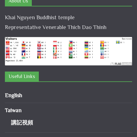
About Us
Khai Nguyen Buddhist temple
Representative Venerable Thich Dao Thinh
Useful Links
English
Taiwan
講記視頻