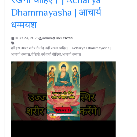
Dhammayasha | आचार्य
धम्मयश
नवम्बर 24, 2025
admin
468 Views
हमें इस नश्वर शरीर से मोह नहीं रखना चाहिए। | Acharya Dhammayasha |
आचार्य धम्मयश,वीडियो,धर्म वार्ता वीडियो,आचार्य धम्मयश