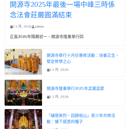
開源寺2025年最後一場中峰三時係
念法會莊嚴圓滿結束
1 2 月, 2026
admin
正直2026年陽曆初一，開源寺隆重舉行四
開源寺舉行十月份專修活動：培養正念，
堅定修學之心
1 2 月, 2026
開源寺隆重舉行2025年盂蘭盆節
1 2 月, 2026
「緬懷英烈・回歸祖山」青少年共修活
動：播下感恩的種子