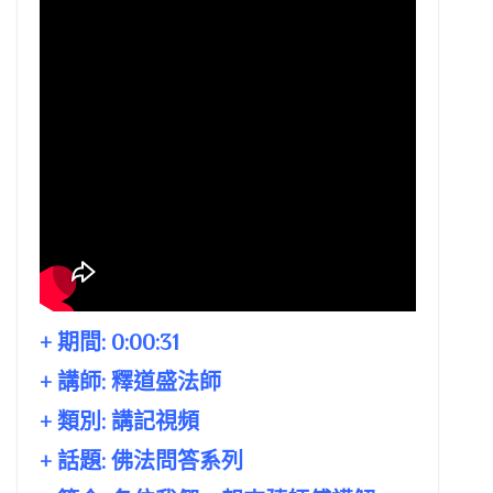
+ 期間:
0:00:31
+ 講師:
釋道盛法師
+ 類別: 講記視頻
+ 話題:
佛法問答系列