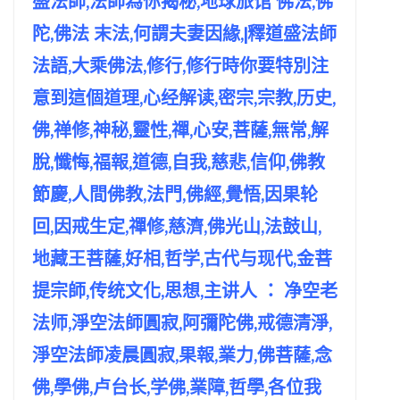
盛法師,法師為你揭秘,地球旅馆 佛法,佛
陀,佛法 末法,何謂夫妻因緣,|釋道盛法師
法語,大乘佛法,修行,修行時你要特別注
意到這個道理,心经解读,密宗,宗教,历史,
佛,禅修,神秘,靈性,禪,心安,菩薩,無常,解
脫,懺悔,福報,道德,自我,慈悲,信仰,佛教
節慶,人間佛教,法門,佛經,覺悟,因果轮
回,因戒生定,禪修,慈濟,佛光山,法鼓山,
地藏王菩薩,好相,哲学,古代与现代,金菩
提宗師,传统文化,思想,主讲人 ： 净空老
法师,淨空法師圓寂,阿彌陀佛,戒德清淨,
淨空法師凌晨圓寂,果報,業力,佛菩薩,念
佛,學佛,卢台长,学佛,業障,哲學,各位我