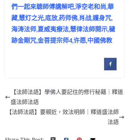
們一起來聼師傅講解吧,淨空老和尚,華
藏,慧灯之光,底放,药师佛,肖战,護身咒,
海涛法师,夏威夷療法,慧律法師開示,穢
跡金剛咒,金菩提宗师4,许愿,中國佛教
【法師法語】學佛人要記住的修行秘籍｜釋道
盛法師法語
【法師法語】要親近，效法明師｜釋道盛法師
法語
Share This Post: