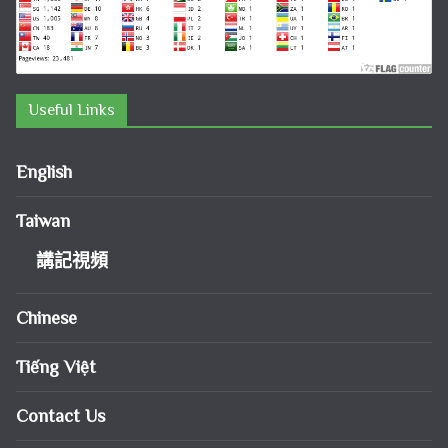
Useful Links
English
Taiwan
講記視頻
Chinese
Tiếng Việt
Contact Us