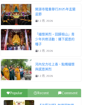
開源寺隆重舉行2025年盂蘭
盆節
1 2 月, 2026
「緬懷英烈・回歸祖山」青
少年共修活動：播下感恩的
種子
1 2 月, 2026
河內兌方社上香、點燭緬懷
與感恩英烈
1 2 月, 2026
Popular
Recent
Comment