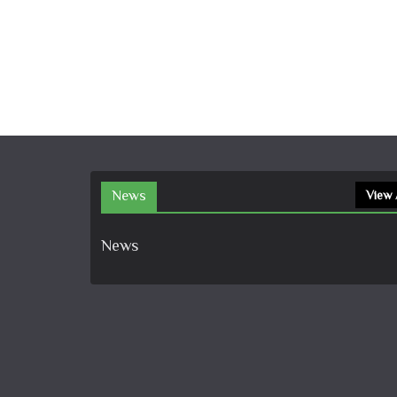
News
View 
News