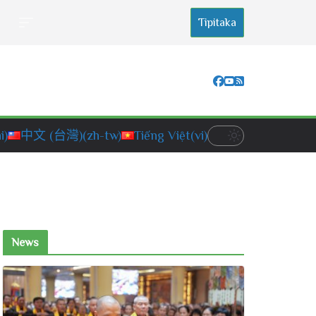
Tipitaka
i)
中文 (台灣)
(zh-tw)
Tiếng Việt
(vi)
News