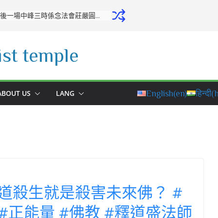
開源寺舉行十月份專修活動：培養正念，堅定修學之心
st temple
ABOUT US
LANG
English
(en)
हिन्दी
(h
道殺生就是殺害未來佛？ #
 #正能量 #佛教 #釋道盛法師