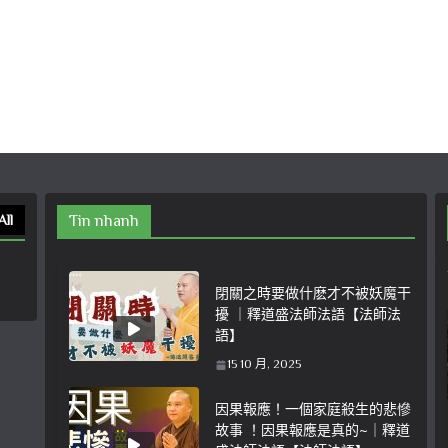
All
Tin nhanh
閉關之時要做什麽才不被妖魔干
擾 ｜釋道盛法師法語【法師法
語】
15 10 月, 2025
因果報應！一個家庭殺生的悲慘
故事 ！因果報應是真的~｜釋道