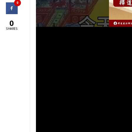
0
0
SHARES