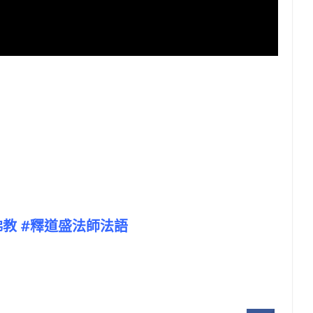
#佛教 #釋道盛法師法語