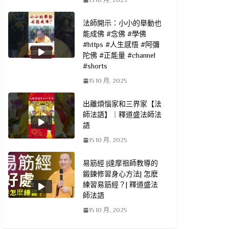
法師開示：小小的舉動也
能成佛 #念佛 #學佛
#https #人生感悟 #阿彌
陀佛 #正能量 #channel
#shorts
15 10 月, 2025
出離煩惱家和三界家【法
師法語】｜釋道盛法師法
語
15 10 月, 2025
易筋經 |達摩祖師教導的
鍛鍊修習身心方法| 怎麽
練習易筋經？| 釋道盛法
師法語
15 10 月, 2025