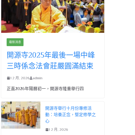
最新消息
開源寺2025年最後一場中峰
三時係念法會莊嚴圓滿結束
1 2 月, 2026
admin
正直2026年陽曆初一，開源寺隆重舉行四
開源寺舉行十月份專修活
動：培養正念，堅定修學之
心
1 2 月, 2026