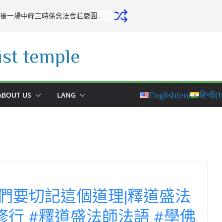
開源寺舉行十月份專修活動：培養正念，堅定修學之心
st temple
ABOUT US
LANG
English
(en)
हिन्दी
(h
們要切記這個道理|釋道盛法
#修行 #釋道盛法師法語 #學佛