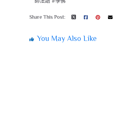
師法語 #學佛
Share This Post:
You May Also Like