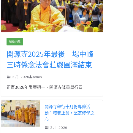
最新消息
開源寺2025年最後一場中峰
三時係念法會莊嚴圓滿結束
1 2 月, 2026
admin
正直2026年陽曆初一，開源寺隆重舉行四
開源寺舉行十月份專修活
動：培養正念，堅定修學之
心
1 2 月, 2026