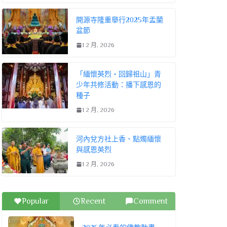
開源寺隆重舉行2025年盂蘭
盆節
1 2 月, 2026
「緬懷英烈・回歸祖山」青
少年共修活動：播下感恩的
種子
1 2 月, 2026
河內兌方社上香、點燭緬懷
與感恩英烈
1 2 月, 2026
Popular
Recent
Comment