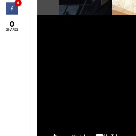
0
0
SHARES