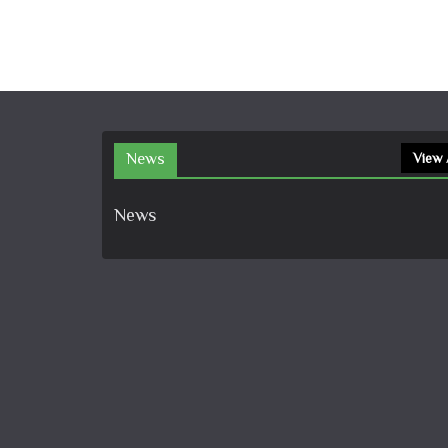
News
View 
News