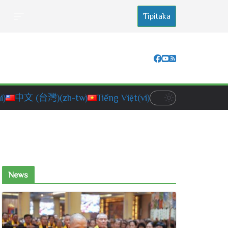
Tipitaka
i)
中文 (台灣)
(zh-tw)
Tiếng Việt
(vi)
News