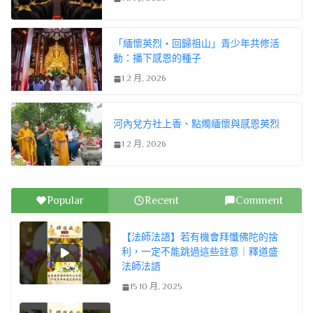
「緬懷英烈・回歸祖山」青少年共修活
動：播下感恩的種子
1 2 月, 2026
河內兌方社上香、點燭緬懷與感恩英烈
1 2 月, 2026
Popular
Recent
Comment
【法師法語】若有機會拜懺佛陀的捨
利，一定不能跳過這些註意｜釋道盛
法師法語
15 10 月, 2025