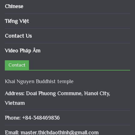
Chinese
Tiếng Việt
Contact Us
Video Pháp Âm
Contact
Khai Nguyen Buddhist temple
Address: Doai Phuong Commune, Hanoi City,
Vietnam
Phone: +84-348469836
Email:
master.thichdaothinh@gmail.com