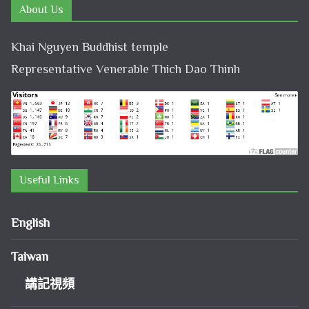
About Us
Khai Nguyen Buddhist temple
Representative Venerable Thich Dao Thinh
Useful Links
English
Taiwan
講記視頻