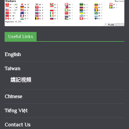
Useful Links
English
Taiwan
講記視頻
Chinese
Tiếng Việt
Contact Us