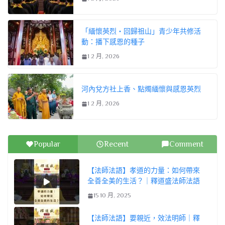
「緬懷英烈・回歸祖山」青少年共修活
動：播下感恩的種子
1 2 月, 2026
河內兌方社上香、點燭緬懷與感恩英烈
1 2 月, 2026
Popular
Recent
Comment
【法師法語】孝道的力量：如何帶來
全善全美的生活？｜釋道盛法師法語
15 10 月, 2025
【法師法語】要親近，效法明師｜釋