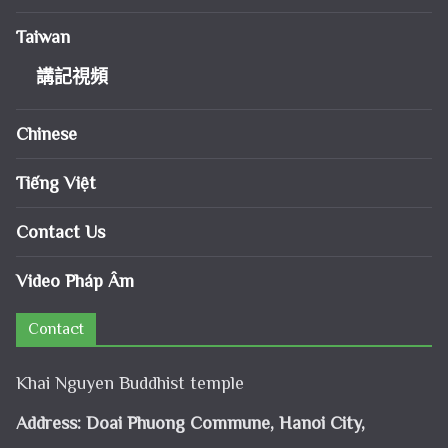
Taiwan
講記視頻
Chinese
Tiếng Việt
Contact Us
Video Pháp Âm
Contact
Khai Nguyen Buddhist temple
Address: Doai Phuong Commune, Hanoi City,