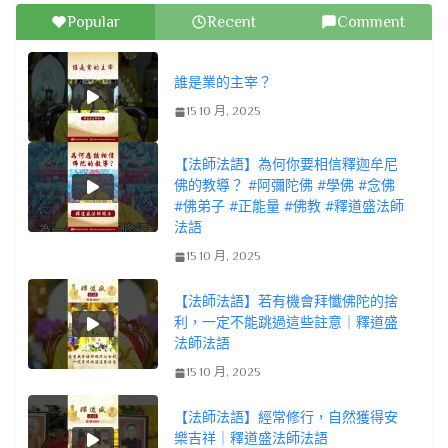
Popular
Recent
Comment
誰是業的主宰？
15 10 月, 2025
【法師法語】為何你要相信釋迦牟尼
佛的教導？ #阿彌陀佛 #學佛 #念佛
#佛弟子 #正能量 #佛教 #釋道盛法師
法語
15 10 月, 2025
【法師法語】若有機會拜懺佛陀的捨
利，一定不能跳過這些註意｜釋道盛
法師法語
15 10 月, 2025
【法師法語】經常修行，自然獲得安
樂吉祥｜釋道盛法師法語