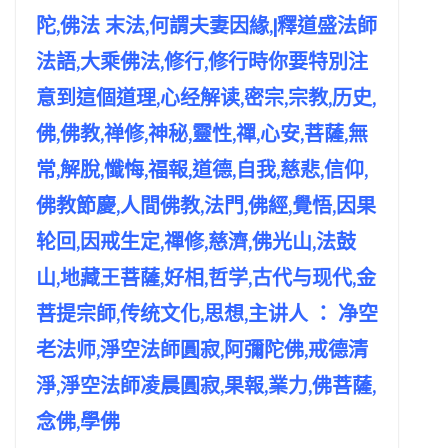
陀,佛法 末法,何謂夫妻因緣,|釋道盛法師
法語,大乘佛法,修行,修行時你要特別注
意到這個道理,心经解读,密宗,宗教,历史,
佛,佛教,禅修,神秘,靈性,禪,心安,菩薩,無
常,解脫,懺悔,福報,道德,自我,慈悲,信仰,
佛教節慶,人間佛教,法門,佛經,覺悟,因果
轮回,因戒生定,禪修,慈濟,佛光山,法鼓
山,地藏王菩薩,好相,哲学,古代与现代,金
菩提宗師,传统文化,思想,主讲人 ： 净空
老法师,淨空法師圓寂,阿彌陀佛,戒德清
淨,淨空法師凌晨圓寂,果報,業力,佛菩薩,
念佛,學佛