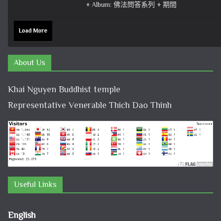
+ Album: 佛法問答系列 + 期間
Load More
About Us
Khai Nguyen Buddhist temple
Representative Venerable Thich Dao Thinh
Useful Links
English