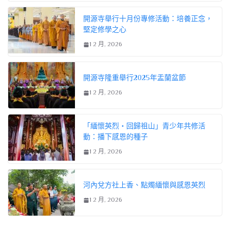
開源寺舉行十月份專修活動：培養正念，
堅定修學之心
1 2 月, 2026
開源寺隆重舉行2025年盂蘭盆節
1 2 月, 2026
「緬懷英烈・回歸祖山」青少年共修活
動：播下感恩的種子
1 2 月, 2026
河內兌方社上香、點燭緬懷與感恩英烈
1 2 月, 2026