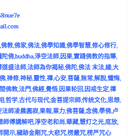
8nue7e
il.com
佛教,佛家,佛法,佛學知識,佛學智慧,修心修行,
佛,buddha,淨空法師,因果,實踐佛教的指導,
道盛法師,法師為你揭秘,佛陀,佛法 末法,緣,大
,禅修,神秘,靈性,禪,心安,菩薩,無常,解脫,懺悔,
人間佛教,法門,佛經,覺悟,因果轮回,因戒生定,禪
相,哲学,古代与现代,金菩提宗師,传统文化,思想,
法師凌晨圓寂,果報,業力,佛菩薩,念佛,學佛,卢
聼師傅講解吧,淨空老和尚,華藏,慧灯之光,底放,
師開示,穢跡金剛咒,大悲咒,楞嚴咒,楞严咒心