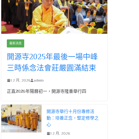
最新消息
開源寺2025年最後一場中峰
三時係念法會莊嚴圓滿結束
1 2 月, 2026
admin
正直2026年陽曆初一，開源寺隆重舉行四
開源寺舉行十月份專修活
動：培養正念，堅定修學之
心
1 2 月, 2026