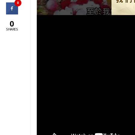
0
0
SHARES