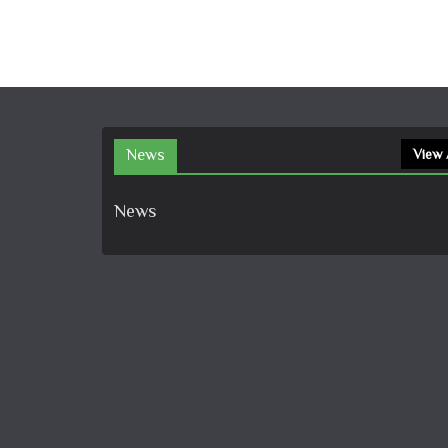
News
View 
News