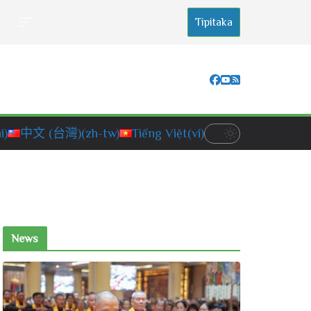
Tipitaka
i)
中文 (台灣)
(zh-tw)
Tiếng Việt
(vi)
News