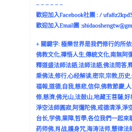
– – – – – –
歡迎加入Facebook社團 : / ufa8z2kpd3
歡迎加入Email團 :
shidaoshengtw@gma
+ 關鍵字: 極樂世界是我們修行的所依,
佛教文化,禪悟人生,傳統文化,南無阿彌陀
釋道盛法師法語,法師法語,佛法問答,釋
乘佛法,修行,心经解读,密宗,宗教,历史,佛
福報,道德,自我,慈悲,信仰,佛教節慶,
修,慈濟,佛光山,法鼓山,地藏王菩薩,好
淨空法師圓寂,阿彌陀佛,戒德清淨,淨空
台长,学佛,業障,哲學,各位我們一起來
药师佛,肖战,護身咒,海涛法师,慧律法