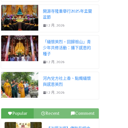
開源寺隆重舉行2025年盂蘭
盆節
1 2 月, 2026
「緬懷英烈・回歸祖山」青
少年共修活動：播下感恩的
種子
1 2 月, 2026
河內兌方社上香、點燭緬懷
與感恩英烈
1 2 月, 2026
Popular
Recent
Comment