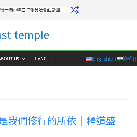
開源寺舉行十月份專修活動：培養正念，堅定修學之心
st temple
ABOUT US
LANG
English
(en)
हिन्दी
(h
是我們修行的所依｜釋道盛