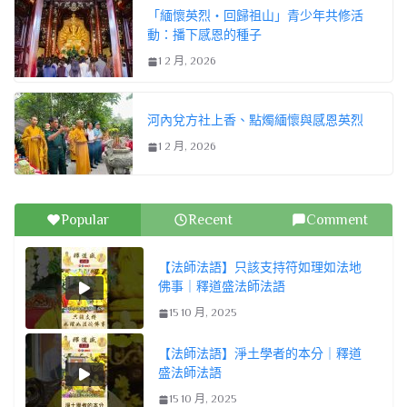
「緬懷英烈・回歸祖山」青少年共修活
動：播下感恩的種子
1 2 月, 2026
河內兌方社上香、點燭緬懷與感恩英烈
1 2 月, 2026
Popular
Recent
Comment
【法師法語】只該支持符如理如法地
佛事｜釋道盛法師法語
15 10 月, 2025
【法師法語】淨土學者的本分｜釋道
盛法師法語
15 10 月, 2025