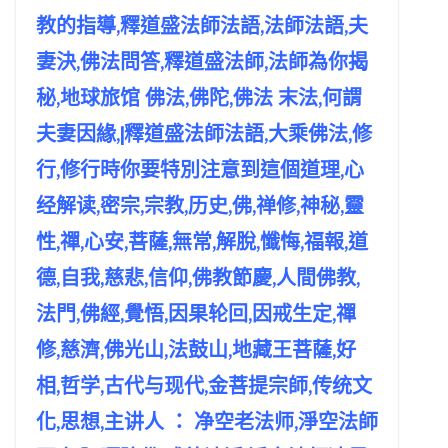
教的指導,釋道盛法師法語,法師法語,夫
妻決,佛法問答,釋道盛法師,法師為你揭
秘,地球旅馆 佛法,佛陀,佛法 末法,何謂
夫妻因緣,|釋道盛法師法語,大乘佛法,修
行,修行時你要特別注意到這個道理,心
经解读,密宗,宗教,历史,佛,禅修,神秘,靈
性,禪,心安,菩薩,無常,解脫,懺悔,福報,道
德,自我,慈悲,信仰,佛教節慶,人間佛教,
法門,佛經,覺悟,因果轮回,因戒生定,禪
修,慈濟,佛光山,法鼓山,地藏王菩薩,好
相,哲学,古代与现代,金菩提宗師,传统文
化,思想,主讲人 ： 净空老法师,淨空法師