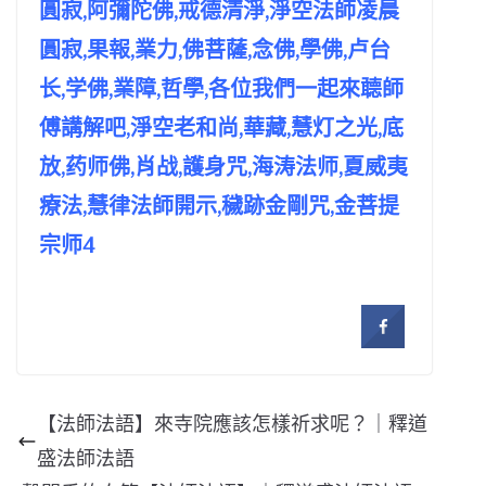
圓寂,阿彌陀佛,戒德清淨,淨空法師凌晨
圓寂,果報,業力,佛菩薩,念佛,學佛,卢台
长,学佛,業障,哲學,各位我們一起來聼師
傅講解吧,淨空老和尚,華藏,慧灯之光,底
放,药师佛,肖战,護身咒,海涛法师,夏威夷
療法,慧律法師開示,穢跡金剛咒,金菩提
宗师4
【法師法語】來寺院應該怎樣祈求呢？｜釋道
盛法師法語