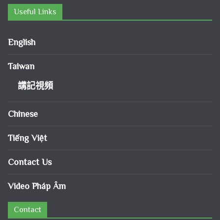
Useful Links
English
Taiwan
講記視頻
Chinese
Tiếng Việt
Contact Us
Video Pháp Âm
Contact