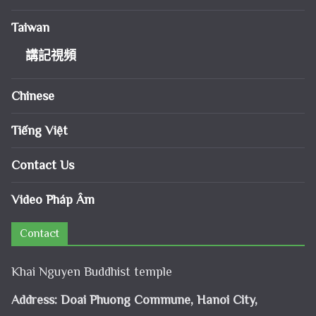
Taiwan
講記視頻
Chinese
Tiếng Việt
Contact Us
Video Pháp Âm
Contact
Khai Nguyen Buddhist temple
Address: Doai Phuong Commune, Hanoi City,