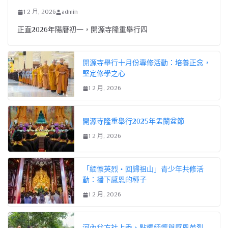
1 2 月, 2026
admin
正直2026年陽曆初一，開源寺隆重舉行四
開源寺舉行十月份專修活動：培養正念，
堅定修學之心
1 2 月, 2026
開源寺隆重舉行2025年盂蘭盆節
1 2 月, 2026
「緬懷英烈・回歸祖山」青少年共修活
動：播下感恩的種子
1 2 月, 2026
河內兌方社上香、點燭緬懷與感恩英烈