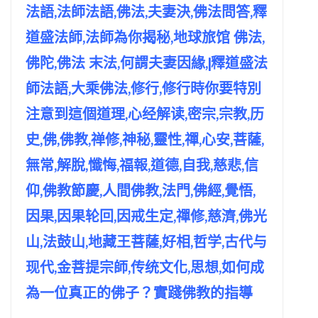
法語,法師法語,佛法,夫妻決,佛法問答,釋
道盛法師,法師為你揭秘,地球旅馆 佛法,
佛陀,佛法 末法,何謂夫妻因緣,|釋道盛法
師法語,大乘佛法,修行,修行時你要特別
注意到這個道理,心经解读,密宗,宗教,历
史,佛,佛教,禅修,神秘,靈性,禪,心安,菩薩,
無常,解脫,懺悔,福報,道德,自我,慈悲,信
仰,佛教節慶,人間佛教,法門,佛經,覺悟,
因果,因果轮回,因戒生定,禪修,慈濟,佛光
山,法鼓山,地藏王菩薩,好相,哲学,古代与
现代,金菩提宗師,传统文化,思想,如何成
為一位真正的佛子？實踐佛教的指導