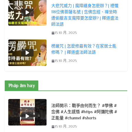
大悲咒威力 | 魔障纏身怎麽辦？| 禮懺
118位佛菩薩名號 | 念佛念經、禪坐時
遭偷臘吉支魔障要怎麼辦? | 釋道盛法
師法語
15 10 月, 2025
楞嚴咒 | 怎麼修最有效？在家居士能
修嗎？ | 釋道盛法師法語
15 10 月, 2025
Pháp âm hay
法師開示：戰爭由何而生？ #學佛 #
念佛 #人生感悟 #https #阿彌陀佛 #
正能量 #channel #shorts
15 10 月, 2025