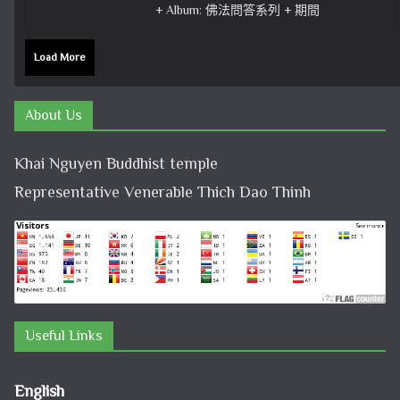
+ Album: 佛法問答系列 + 期間
Load More
About Us
Khai Nguyen Buddhist temple
Representative Venerable Thich Dao Thinh
Useful Links
English