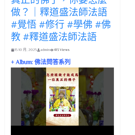
做？｜釋道盛法師法語
#覺悟 #修行 #學佛 #佛
教 #釋道盛法師法語
15 10 月, 2025
admin
413 Views
+ Album: 佛法問答系列