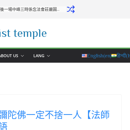
開源寺舉行十月份專修活動：培養正念，堅定修學之心
st temple
ABOUT US
LANG
English
(en)
हिन्दी
(h
彌陀佛一定不捨一人【法師
語