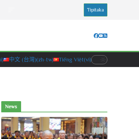
Tipitaka
i)
中文 (台灣)
(zh-tw)
Tiếng Việt
(vi)
News