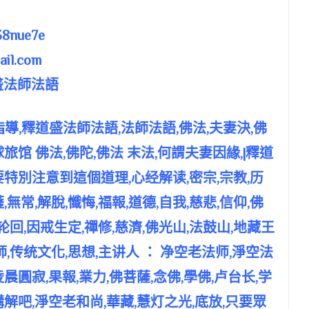
8nue7e
il.com
盛法師法語
指導,釋道盛法師法語,法師法語,佛法,夫妻決,佛
旅馆 佛法,佛陀,佛法 末法,何謂夫妻因緣,|釋道
要特別注意到這個道理,心经解读,密宗,宗教,历
薩,無常,解脫,懺悔,福報,道德,自我,慈悲,信仰,佛
轮回,因戒生定,禪修,慈濟,佛光山,法鼓山,地藏王
師,传统文化,思想,主讲人 ： 净空老法师,淨空法
晨圓寂,果報,業力,佛菩薩,念佛,學佛,卢台长,学
解吧,淨空老和尚,華藏,慧灯之光,底放,只要眾