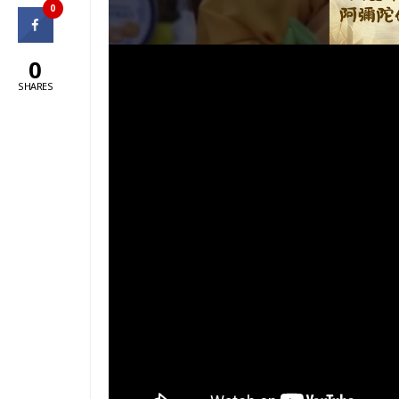
0
0
SHARES