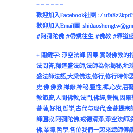
– – – – – –
歡迎加入Facebook社團 : / ufa8z2kpd3
歡迎加入Email團 :
shidaoshengtw@gma
#阿彌陀佛 #帶業往生 #佛教 #釋道
+ 關鍵字: 淨空法師,因果,實踐佛教的
法問答,釋道盛法師,法師為你揭秘,地球
盛法師法語,大乘佛法,修行,修行時你
史,佛,佛教,禅修,神秘,靈性,禪,心安,菩
教節慶,人間佛教,法門,佛經,覺悟,因果
菩薩,好相,哲学,古代与现代,金菩提宗
師圓寂,阿彌陀佛,戒德清淨,淨空法師凌
佛,業障,哲學,各位我們一起來聼師傅講