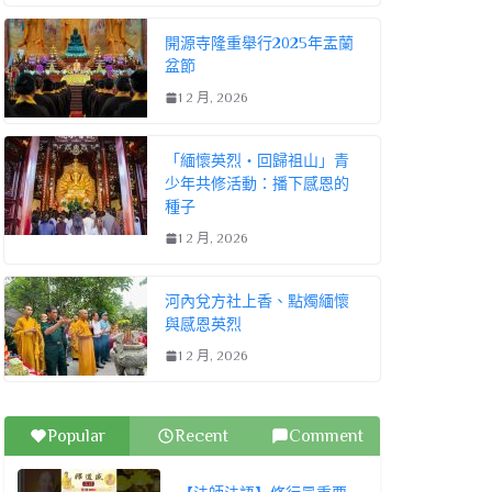
開源寺隆重舉行2025年盂蘭
盆節
1 2 月, 2026
「緬懷英烈・回歸祖山」青
少年共修活動：播下感恩的
種子
1 2 月, 2026
河內兌方社上香、點燭緬懷
與感恩英烈
1 2 月, 2026
Popular
Recent
Comment