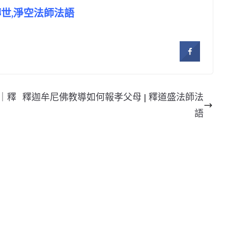
轉世,淨空法師法語
｜釋
釋迦牟尼佛教導如何報孝父母 | 釋道盛法師法
語