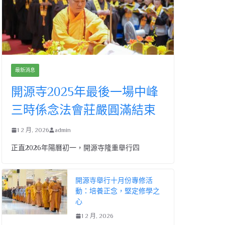
最新消息
開源寺2025年最後一場中峰
三時係念法會莊嚴圓滿結束
1 2 月, 2026
admin
正直2026年陽曆初一，開源寺隆重舉行四
開源寺舉行十月份專修活
動：培養正念，堅定修學之
心
1 2 月, 2026