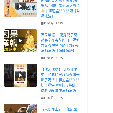
你知道要怎麼分辨業與因
果嗎？修行者必聽之影片
｜釋道盛法師法語【法
師法語】
15 10 月, 2025
因果業報： 優秀兒子突
然暴卒在寺院門口，師傅
為父母解開心結｜釋道盛
法師法語【法師法語】
15 10 月, 2025
【法師法語】 身爲佛陀
弟子的我們已經做好這一
點了嗎？｜釋道盛法師法
語 #覺悟 #修行 #學佛 #
佛教 #釋道盛法師法語
15 10 月, 2025
《人間净土》 一個能讓