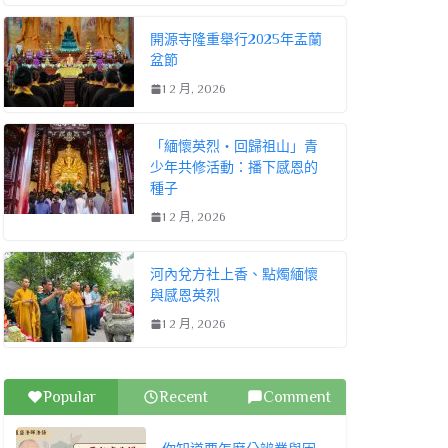
開源寺隆重舉行2025年盂蘭
盆節
1 2 月, 2026
「緬懷英烈・回歸祖山」青
少年共修活動：播下感恩的
種子
1 2 月, 2026
河內兌方社上香、點燭緬懷
與感恩英烈
1 2 月, 2026
Popular
Recent
Comment