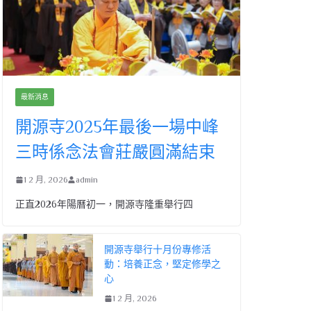
最新消息
開源寺2025年最後一場中峰
三時係念法會莊嚴圓滿結束
1 2 月, 2026
admin
正直2026年陽曆初一，開源寺隆重舉行四
開源寺舉行十月份專修活
動：培養正念，堅定修學之
心
1 2 月, 2026