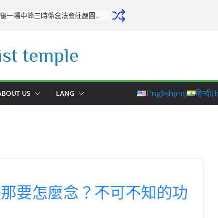
開源寺舉行十月份專修活動：培養正念，堅定修學之心
st temple
ABOUT US
LANG
English
(en)
हिन्दी
(h
體那要怎麼念？不可不知的功