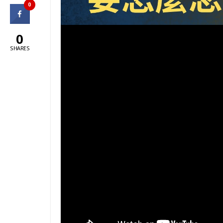
0
0
SHARES