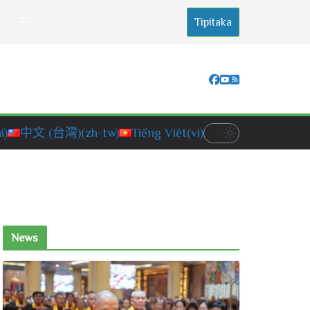
Tipitaka
i)
中文 (台灣)
(zh-tw)
Tiếng Việt
(vi)
News