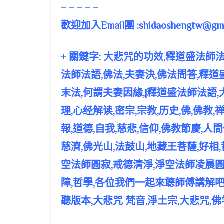
– – – – –
歡迎加入Email團 :
shidaoshengtw@gma
+ 關鍵字: 大悲咒的功效,釋道盛法師
法師法語,佛法,夫妻決,佛法問答,釋道
末法,何謂夫妻因緣,|釋道盛法師法語
理,心经解读,密宗,宗教,历史,佛,佛教,禅
報,道德,自我,慈悲,信仰,佛教節慶,人間
慈濟,佛光山,法鼓山,地藏王菩薩,好相
空法師圓寂,戒德清淨,淨空法師凌晨圓寂
障,哲學,各位我們一起來聼師傅講解吧,
聽版本,大悲咒 梵音,淨土宗,大悲咒,佛