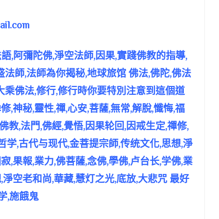
il.com
法語,阿彌陀佛,淨空法師,因果,實踐佛教的指導,
盛法師,法師為你揭秘,地球旅馆 佛法,佛陀,佛法
,大乘佛法,修行,修行時你要特別注意到這個道
修,神秘,靈性,禪,心安,菩薩,無常,解脫,懺悔,福
佛教,法門,佛經,覺悟,因果轮回,因戒生定,禪修,
,哲学,古代与现代,金菩提宗師,传统文化,思想,淨
,果報,業力,佛菩薩,念佛,學佛,卢台长,学佛,業
淨空老和尚,華藏,慧灯之光,底放,大悲咒 最好
学,施餓鬼