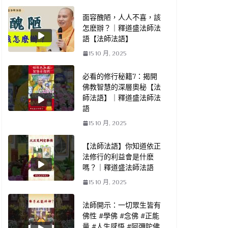
面容醜陋，人人不喜，該
怎麽辦？｜釋道盛法師法
語【法師法語】
15 10 月, 2025
必看的修行秘籍7：揭開
佛教智慧的深層奧秘【法
師法語】｜釋道盛法師法
語
15 10 月, 2025
【法師法語】你知道依正
法修行的利益會是什麽
嗎？｜釋道盛法師法語
15 10 月, 2025
法師開示：一切眾生皆有
佛性 #學佛 #念佛 #正能
量 #人生感悟 #阿彌陀佛