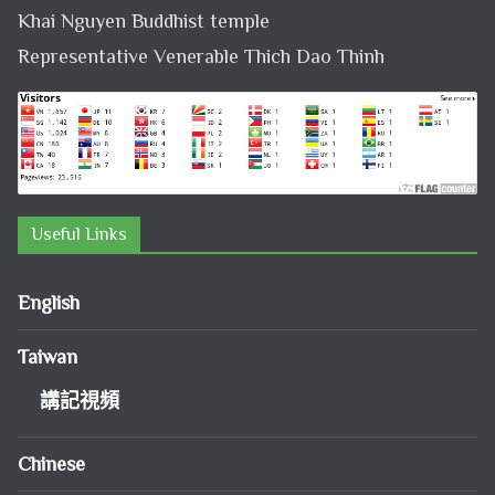
Khai Nguyen Buddhist temple
Representative Venerable Thich Dao Thinh
Useful Links
English
Taiwan
講記視頻
Chinese