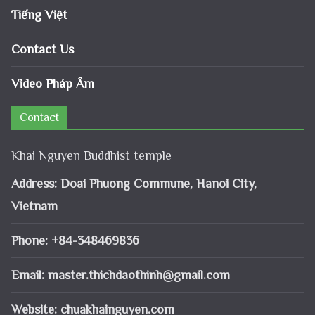
Tiếng Việt
Contact Us
Video Pháp Âm
Contact
Khai Nguyen Buddhist temple
Address: Doai Phuong Commune, Hanoi City,
Vietnam
Phone: +84-348469836
Email:
master.thichdaothinh@gmail.com
Website: chuakhainguyen.com