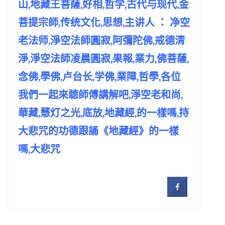
山,地藏王菩薩,好相,哲学,古代与现代,金
菩提宗師,传统文化,思想,主讲人 ： 净空
老法师,淨空法師圓寂,阿彌陀佛,戒德清
淨,淨空法師凌晨圓寂,果報,業力,佛菩薩,
念佛,學佛,卢台长,学佛,業障,哲學,各位
我們一起來聼師傅講解吧,淨空老和尚,
華藏,慧灯之光,底放,地藏經,的一樣嗎,持
大悲咒的功德跟誦《地藏經》的一樣
嗎,大悲咒