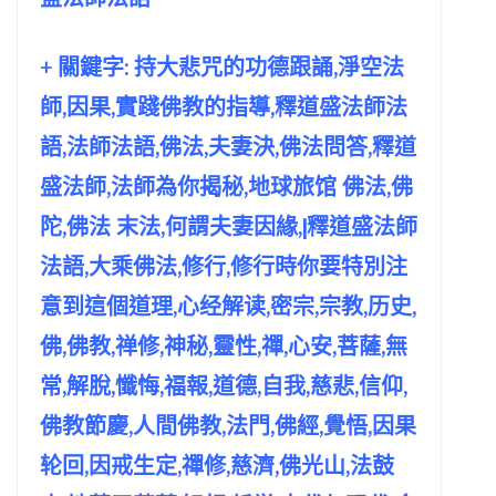
+ 關鍵字: 持大悲咒的功德跟誦,淨空法
師,因果,實踐佛教的指導,釋道盛法師法
語,法師法語,佛法,夫妻決,佛法問答,釋道
盛法師,法師為你揭秘,地球旅馆 佛法,佛
陀,佛法 末法,何謂夫妻因緣,|釋道盛法師
法語,大乘佛法,修行,修行時你要特別注
意到這個道理,心经解读,密宗,宗教,历史,
佛,佛教,禅修,神秘,靈性,禪,心安,菩薩,無
常,解脫,懺悔,福報,道德,自我,慈悲,信仰,
佛教節慶,人間佛教,法門,佛經,覺悟,因果
轮回,因戒生定,禪修,慈濟,佛光山,法鼓