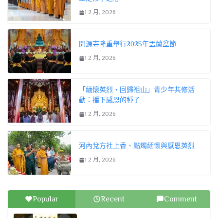
1 2 月, 2026
開源寺隆重舉行2025年盂蘭盆節
1 2 月, 2026
「緬懷英烈・回歸祖山」青少年共修活
動：播下感恩的種子
1 2 月, 2026
河內兌方社上香、點燭緬懷與感恩英烈
1 2 月, 2026
Popular
Recent
Comment