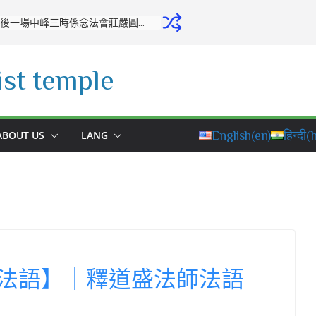
開源寺舉行十月份專修活動：培養正念，堅定修學之心
st temple
ABOUT US
LANG
English
(en)
हिन्दी
(h
法語】｜釋道盛法師法語