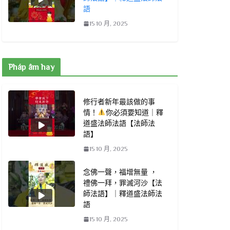
語
15 10 月, 2025
Pháp âm hay
修行者新年最該做的事
情！
你必須要知道｜釋
道盛法師法語【法師法
語】
15 10 月, 2025
念佛一聲，福增無量 ，
禮佛一拜，罪滅河沙【法
師法語】｜釋道盛法師法
語
15 10 月, 2025