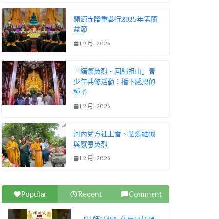
開源寺隆重舉行2025年盂蘭
盆節
1 2 月, 2026
「緬懷英烈・回歸祖山」青
少年共修活動：播下感恩的
種子
1 2 月, 2026
河內兌方社上香、點燭緬懷
與感恩英烈
1 2 月, 2026
Popular
Recent
Comment