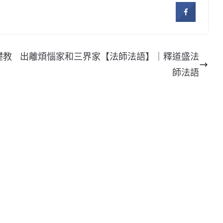
礎教
出離煩惱家和三界家【法師法語】｜釋道盛法
師法語