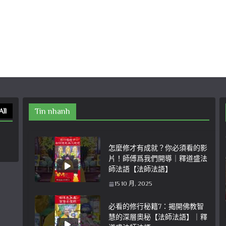
All
Tin nhanh
怎麼修才有成就？你必須看的影
片！師傅爲我們開導｜釋道盛法
師法語【法師法語】
15 10 月, 2025
必看的修行秘籍7：揭開佛教智
慧的深層奧秘【法師法語】｜釋