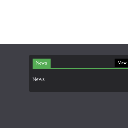
News
View 
News