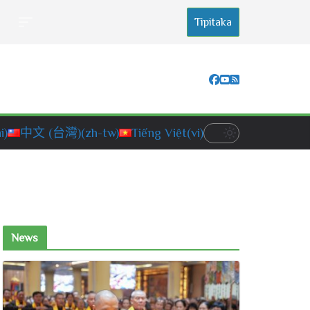
Tipitaka
i)
中文 (台灣)
(zh-tw)
Tiếng Việt
(vi)
News