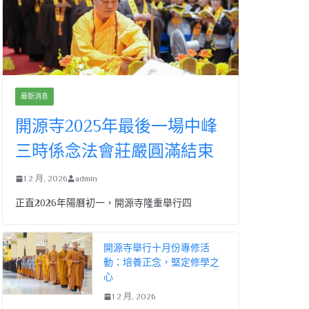
最新消息
開源寺2025年最後一場中峰
三時係念法會莊嚴圓滿結束
1 2 月, 2026
admin
正直2026年陽曆初一，開源寺隆重舉行四
開源寺舉行十月份專修活
動：培養正念，堅定修學之
心
1 2 月, 2026