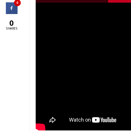
0
0
SHARES