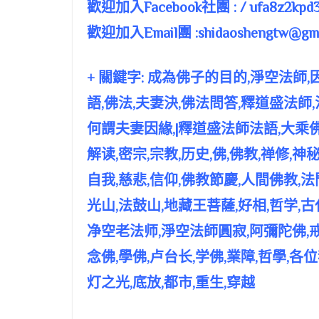
歡迎加入Facebook社團 : / ufa8z2kpd3
歡迎加入Email團 :
shidaoshengtw@gma
+ 關鍵字: 成為佛子的目的,淨空法師
語,佛法,夫妻決,佛法問答,釋道盛法師,
何謂夫妻因緣,|釋道盛法師法語,大乘
解读,密宗,宗教,历史,佛,佛教,禅修,神秘
自我,慈悲,信仰,佛教節慶,人間佛教,法
光山,法鼓山,地藏王菩薩,好相,哲学,
净空老法师,淨空法師圓寂,阿彌陀佛,戒
念佛,學佛,卢台长,学佛,業障,哲學,
灯之光,底放,都市,重生,穿越