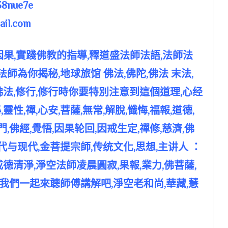
8nue7e
il.com
,因果,實踐佛教的指導,釋道盛法師法語,法師法
法師為你揭秘,地球旅馆 佛法,佛陀,佛法 末法,
佛法,修行,修行時你要特別注意到這個道理,心经
,靈性,禪,心安,菩薩,無常,解脫,懺悔,福報,道德,
門,佛經,覺悟,因果轮回,因戒生定,禪修,慈濟,佛
古代与现代,金菩提宗師,传统文化,思想,主讲人 ：
德清淨,淨空法師凌晨圓寂,果報,業力,佛菩薩,
各位我們一起來聼師傅講解吧,淨空老和尚,華藏,慧