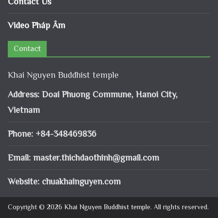
Contact Us
Video Pháp Âm
Contact
Khai Nguyen Buddhist temple
Address: Doai Phuong Commune, Hanoi City,
Vietnam
Phone: +84-348469836
Email:
master.thichdaothinh@gmail.com
Website: chuakhainguyen.com
Copyright © 2026
Khai Nguyen Buddhist temple
. All rights reserved.