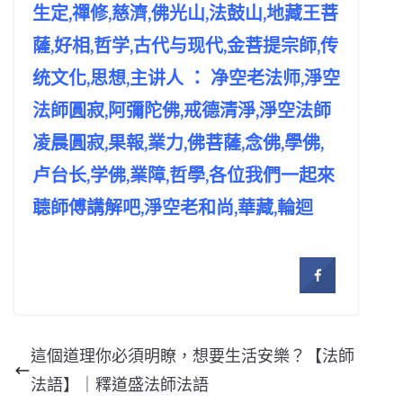
生定,禪修,慈濟,佛光山,法鼓山,地藏王菩
薩,好相,哲学,古代与现代,金菩提宗師,传
统文化,思想,主讲人 ： 净空老法师,淨空
法師圓寂,阿彌陀佛,戒德清淨,淨空法師
凌晨圓寂,果報,業力,佛菩薩,念佛,學佛,
卢台长,学佛,業障,哲學,各位我們一起來
聼師傅講解吧,淨空老和尚,華藏,輪迴
這個道理你必須明瞭，想要生活安樂？【法師
法語】｜釋道盛法師法語