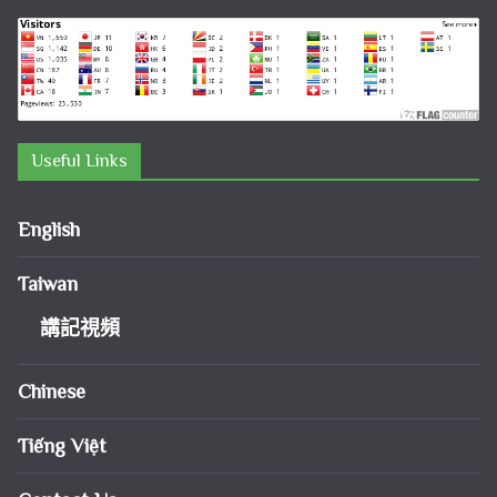
Useful Links
English
Taiwan
講記視頻
Chinese
Tiếng Việt