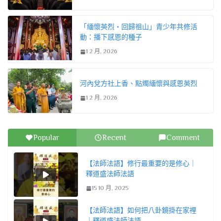
「緬懷英烈・回歸祖山」青少年共修活
動：播下感恩的種子
1 2 月, 2026
河內兌方社上香、點燭緬懷與感恩英烈
1 2 月, 2026
Popular
Recent
Comment
【法師法語】修行最重要的是修心｜
釋道盛法師法語
15 10 月, 2025
【法師法語】如何把八卦鏡掛在家裡
｜釋道盛法師法語