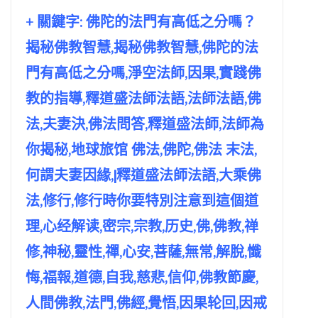
+ 關鍵字: 佛陀的法門有高低之分嗎？
揭秘佛教智慧,揭秘佛教智慧,佛陀的法
門有高低之分嗎,淨空法師,因果,實踐佛
教的指導,釋道盛法師法語,法師法語,佛
法,夫妻決,佛法問答,釋道盛法師,法師為
你揭秘,地球旅馆 佛法,佛陀,佛法 末法,
何謂夫妻因緣,|釋道盛法師法語,大乘佛
法,修行,修行時你要特別注意到這個道
理,心经解读,密宗,宗教,历史,佛,佛教,禅
修,神秘,靈性,禪,心安,菩薩,無常,解脫,懺
悔,福報,道德,自我,慈悲,信仰,佛教節慶,
人間佛教,法門,佛經,覺悟,因果轮回,因戒