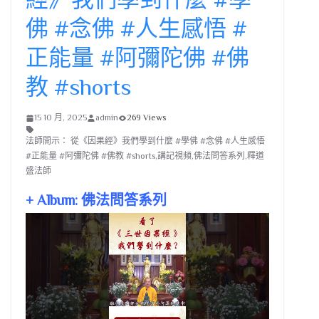
佛 #念佛 #人生感悟 #
正能量 #阿彌陀佛 #佛
教 #shorts
15 10 月, 2025
admin
269 Views
法師開示： 從《因果經》我們學到什麼 #學佛 #念佛 #人生感悟
#正能量 #阿彌陀佛 #佛教 #shorts,講記視頻,佛法問答系列,釋道
盛法師
+ Album: 佛法問答系列