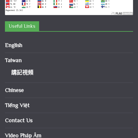
Useful Links
English
Taiwan
講記視頻
Chinese
Tiếng Việt
Contact Us
Video Pháp Âm