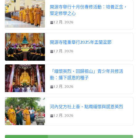
開源寺舉行十月份專修活動：培養正念，
堅定修學之心
1 2 月, 2026
開源寺隆重舉行2025年盂蘭盆節
1 2 月, 2026
「緬懷英烈・回歸祖山」青少年共修活
動：播下感恩的種子
1 2 月, 2026
河內兌方社上香、點燭緬懷與感恩英烈
1 2 月, 2026