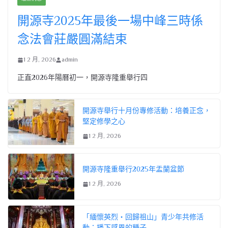
開源寺2025年最後一場中峰三時係
念法會莊嚴圓滿結束
1 2 月, 2026
admin
正直2026年陽曆初一，開源寺隆重舉行四
開源寺舉行十月份專修活動：培養正念，
堅定修學之心
1 2 月, 2026
開源寺隆重舉行2025年盂蘭盆節
1 2 月, 2026
「緬懷英烈・回歸祖山」青少年共修活
動：播下感恩的種子