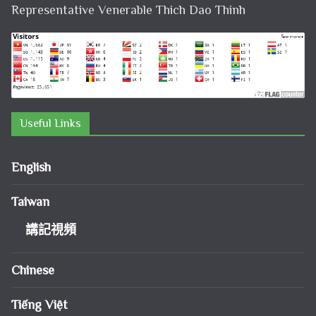
Representative Venerable Thich Dao Thinh
Useful Links
English
Taiwan
講記視頻
Chinese
Tiếng Việt