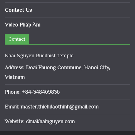
Contact Us
Video Pháp Âm
Contact
Khai Nguyen Buddhist temple
Address: Doai Phuong Commune, Hanoi City,
Vietnam
Phone: +84-348469836
Email:
master.thichdaothinh@gmail.com
Website: chuakhainguyen.com