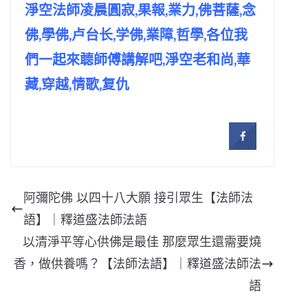
淨空法師凌晨圓寂,果報,業力,佛菩薩,念
佛,學佛,卢台长,学佛,業障,哲學,各位我
們一起來聼師傅講解吧,淨空老和尚,華
藏,穿越,情歌,复仇
阿彌陀佛 以四十八大願 接引眾生【法師法
語】｜釋道盛法師法語
以清淨平等心供佛是最佳 那麼眾生還需要燒
香，做供養嗎？【法師法語】｜釋道盛法師法
語