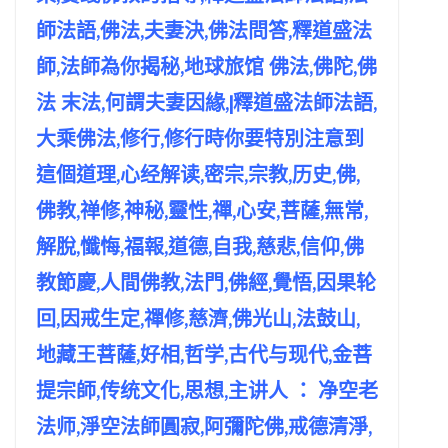
師法語,佛法,夫妻決,佛法問答,釋道盛法
師,法師為你揭秘,地球旅馆 佛法,佛陀,佛
法 末法,何謂夫妻因緣,|釋道盛法師法語,
大乘佛法,修行,修行時你要特別注意到
這個道理,心经解读,密宗,宗教,历史,佛,
佛教,禅修,神秘,靈性,禪,心安,菩薩,無常,
解脫,懺悔,福報,道德,自我,慈悲,信仰,佛
教節慶,人間佛教,法門,佛經,覺悟,因果轮
回,因戒生定,禪修,慈濟,佛光山,法鼓山,
地藏王菩薩,好相,哲学,古代与现代,金菩
提宗師,传统文化,思想,主讲人 ： 净空老
法师,淨空法師圓寂,阿彌陀佛,戒德清淨,