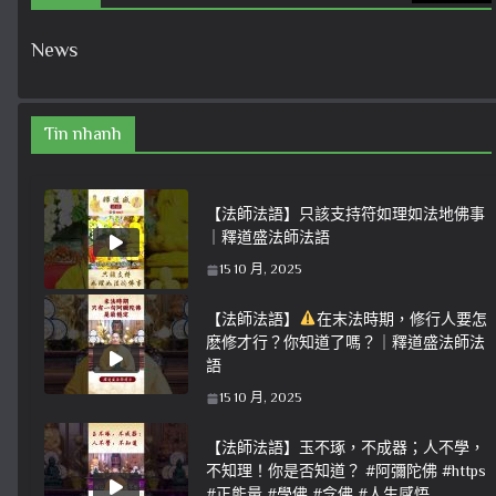
News
Tin nhanh
【法師法語】只該支持符如理如法地佛事
｜釋道盛法師法語
15 10 月, 2025
【法師法語】
在末法時期，修行人要怎
麽修才行？你知道了嗎？｜釋道盛法師法
語
15 10 月, 2025
【法師法語】玉不琢，不成器；人不學，
不知理！你是否知道？ #阿彌陀佛 #https
#正能量 #學佛 #念佛 #人生感悟