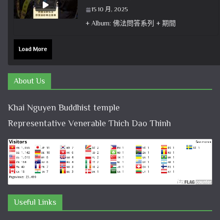
15 10 月, 2025
+ Album: 佛法問答系列 + 期間
Load More
About Us
Khai Nguyen Buddhist temple
Representative Venerable Thich Dao Thinh
Useful Links