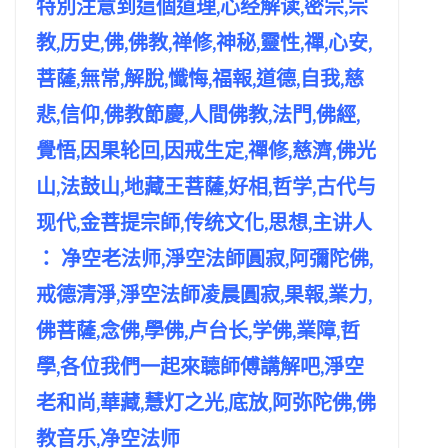
特別注意到這個道理,心经解读,密宗,宗
教,历史,佛,佛教,禅修,神秘,靈性,禪,心安,
菩薩,無常,解脫,懺悔,福報,道德,自我,慈
悲,信仰,佛教節慶,人間佛教,法門,佛經,
覺悟,因果轮回,因戒生定,禪修,慈濟,佛光
山,法鼓山,地藏王菩薩,好相,哲学,古代与
现代,金菩提宗師,传统文化,思想,主讲人
： 净空老法师,淨空法師圓寂,阿彌陀佛,
戒德清淨,淨空法師凌晨圓寂,果報,業力,
佛菩薩,念佛,學佛,卢台长,学佛,業障,哲
學,各位我們一起來聼師傅講解吧,淨空
老和尚,華藏,慧灯之光,底放,阿弥陀佛,佛
教音乐,净空法师