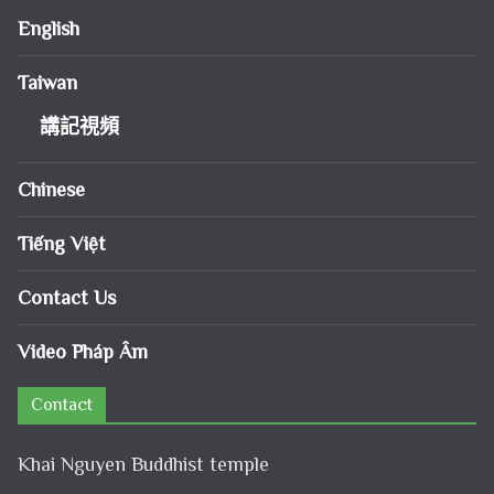
English
Taiwan
講記視頻
Chinese
Tiếng Việt
Contact Us
Video Pháp Âm
Contact
Khai Nguyen Buddhist temple