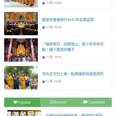
1 2 月, 2026
開源寺隆重舉行2025年盂蘭盆節
1 2 月, 2026
「緬懷英烈・回歸祖山」青少年共修活
動：播下感恩的種子
1 2 月, 2026
河內兌方社上香、點燭緬懷與感恩英烈
1 2 月, 2026
Popular
Recent
Comment
必聽的最新佛教故事｜釋迦摩尼佛在