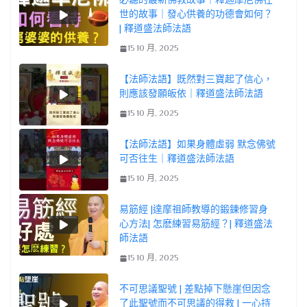
世的故事｜發心供養的功德會如何？
| 釋道盛法師法語
15 10 月, 2025
【法師法語】既然對三寶起了信心，
則應該發願皈依｜釋道盛法師法語
15 10 月, 2025
【法師法語】如果身體虛弱 默念佛號
可否往生｜釋道盛法師法語
15 10 月, 2025
易筋經 |達摩祖師教導的鍛鍊修習身
心方法| 怎麽練習易筋經？| 釋道盛法
師法語
15 10 月, 2025
不可思議聖號 | 差點掉下懸崖但因念
了此聖號而不可思議的得救 | 一心持