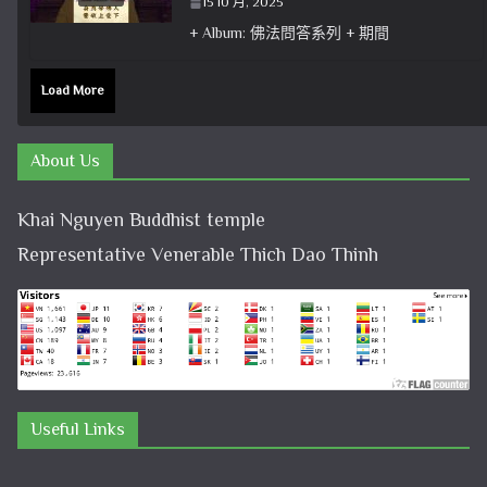
15 10 月, 2025
+ Album: 佛法問答系列 + 期間
Load More
About Us
Khai Nguyen Buddhist temple
Representative Venerable Thich Dao Thinh
Useful Links