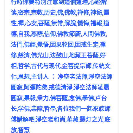
行時你要特別注意到這個道理,心经解
读,密宗,宗教,历史,佛,佛教,禅修,神秘,靈
性,禪,心安,菩薩,無常,解脫,懺悔,福報,道
德,自我,慈悲,信仰,佛教節慶,人間佛教,
法門,佛經,覺悟,因果轮回,因戒生定,禪
修,慈濟,佛光山,法鼓山,地藏王菩薩,好
相,哲学,古代与现代,金菩提宗師,传统文
化,思想,主讲人 ： 净空老法师,淨空法師
圓寂,阿彌陀佛,戒德清淨,淨空法師凌晨
圓寂,果報,業力,佛菩薩,念佛,學佛,卢台
长,学佛,業障,哲學,各位我們一起來聼師
傅講解吧,淨空老和尚,華藏,慧灯之光,底
放,智慧