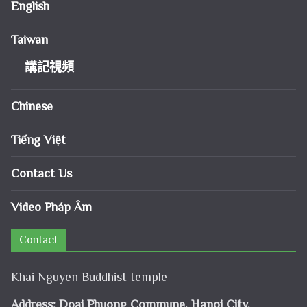
English
Taiwan
講記視頻
Chinese
Tiếng Việt
Contact Us
Video Pháp Âm
Contact
Khai Nguyen Buddhist temple
Address: Doai Phuong Commune, Hanoi City,