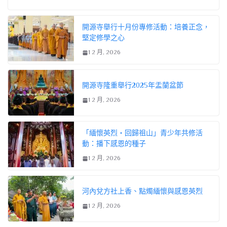
開源寺舉行十月份專修活動：培養正念，
堅定修學之心
1 2 月, 2026
開源寺隆重舉行2025年盂蘭盆節
1 2 月, 2026
「緬懷英烈・回歸祖山」青少年共修活
動：播下感恩的種子
1 2 月, 2026
河內兌方社上香、點燭緬懷與感恩英烈
1 2 月, 2026