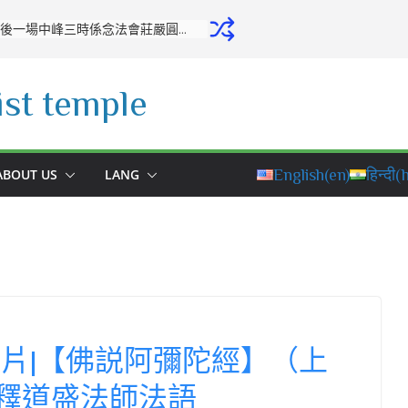
開源寺舉行十月份專修活動：培養正念，堅定修學之心
st temple
ABOUT US
LANG
English
(en)
हिन्दी
(h
畫片|【佛説阿彌陀經】（上
 釋道盛法師法語