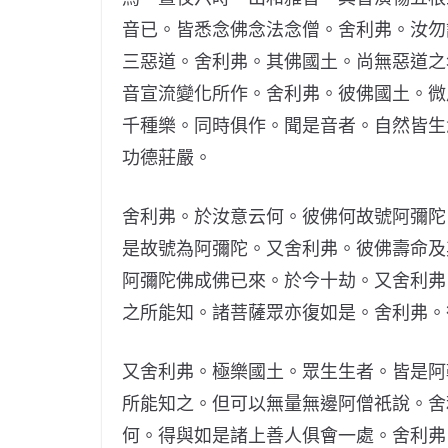
音已。皆悉念佛念法念僧。舍利弗。汝勿
三惡道。舍利弗。其佛國土。尚無惡道之
音宣流變化所作。舍利弗。彼佛國土。微
千種樂。同時俱作。聞是音者。自然皆生
功德莊嚴。
舍利弗。於汝意云何。彼佛何故號阿彌陀
是故號為阿彌陀。又舍利弗。彼佛壽命及
阿彌陀佛成佛已來。於今十劫。又舍利弗
之所能知。諸菩薩眾亦復如是。舍利弗。
又舍利弗。極樂國土。眾生生者。皆是阿
所能知之。但可以無量無邊阿僧祇說。舍
何。得與如是諸上善人俱會一處。舍利弗