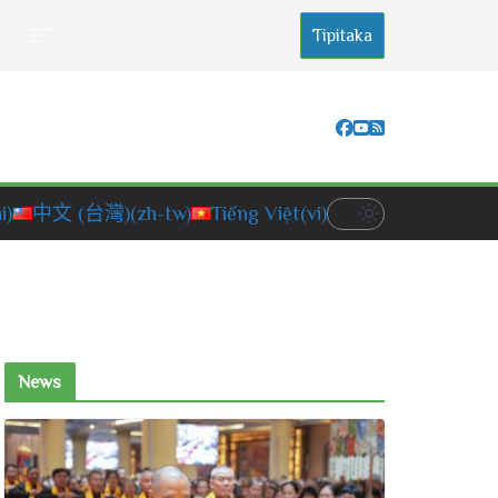
Tipitaka
i)
中文 (台灣)
(zh-tw)
Tiếng Việt
(vi)
News