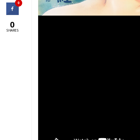
0
0
SHARES