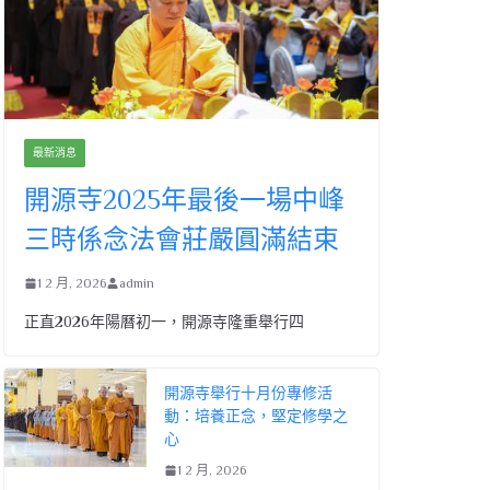
最新消息
開源寺2025年最後一場中峰
三時係念法會莊嚴圓滿結束
1 2 月, 2026
admin
正直2026年陽曆初一，開源寺隆重舉行四
開源寺舉行十月份專修活
動：培養正念，堅定修學之
心
1 2 月, 2026