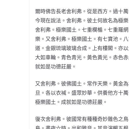
爾時佛告長老舍利弗。從是西方。過十萬
今現在說法。舍利弗。彼土何故名為極樂
舍利弗。極樂國土。七重欄楯。七重羅網
樂。又舍利弗。極樂國土。有七寶池。八
道。金銀琉璃玻璃合成。上有樓閣。亦以
大如車輪。青色青光。黃色黃光。赤色赤
就如是功德莊嚴。
又舍利弗。彼佛國土。常作天樂。黃金為
旦。各以衣裓。盛眾妙華。供養他方十萬
極樂國土。成就如是功德莊嚴。
復次舍利弗。彼國常有種種奇妙雜色之鳥
鳥。晝夜六時。出和雅音。其音演暢五根