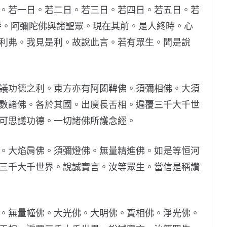
。若一日。若二日。若三日。若四日。若五日。若
時。阿彌陀佛與諸聖眾。現在其前。是人終時。心
利弗。我見是利。故說此言。若有眾生。聞是說
議功德之利。東方亦有阿閦鞞佛。須彌相佛。大須
數諸佛。各於其國。出廣長舌相。遍覆三千大千世
可思議功德。一切諸佛所護念經。
。大焰肩佛。須彌燈佛。無量精進佛。如是等恒河
三千大千世界。說誠實言。汝等眾生。當信是稱讚
。無量幢佛。大光佛。大明佛。寶相佛。淨光佛。