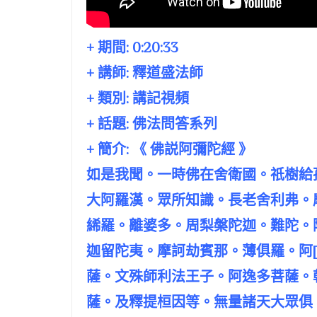
+ 期間:
0:20:33
+ 講師:
釋道盛法師
+ 類別: 講記視頻
+ 話題:
佛法問答系列
+ 簡介: 《 佛説阿彌陀經 》
如是我聞。一時佛在舍衛國。祇樹給
大阿羅漢。眾所知識。長老舍利弗。
絺羅。離婆多。周梨槃陀迦。難陀。
迦留陀夷。摩訶劫賓那。薄俱羅。阿[
薩。文殊師利法王子。阿逸多菩薩。
薩。及釋提桓因等。無量諸天大眾俱