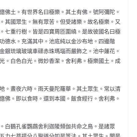
億佛土。有世界名曰極樂。其土有佛。號阿彌陀。
。其國眾生。無有眾苦。但受諸樂。故名極樂。又
。七重行樹。皆是四寶周匝圍繞。是故彼國名曰極
功德水。充滿其中。池底純以金沙布地。四邊階
金銀琉璃玻璃車磲赤珠瑪瑙而嚴飾之。池中蓮花。
光。白色白光。微妙香潔。舍利弗。極樂國土。成
地。晝夜六時。雨天曼陀羅華。其土眾生。常以清
億佛。即以食時。還到本國。飯食經行。舍利弗。
。白鶴孔雀鸚鵡舍利迦陵頻伽共命之鳥。是諸眾
五力七菩提分八聖道分如是等法。其土眾生。聞是