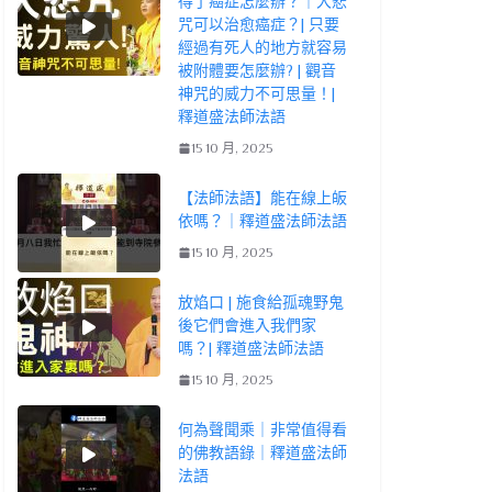
得了癌症怎麼辦？｜大悲
咒可以治愈癌症？| 只要
經過有死人的地方就容易
被附體要怎麼辦? | 觀音
神咒的威力不可思量！|
釋道盛法師法語
15 10 月, 2025
【法師法語】能在線上皈
依嗎？｜釋道盛法師法語
15 10 月, 2025
放焰口 | 施食給孤魂野鬼
後它們會進入我們家
嗎？| 釋道盛法師法語
15 10 月, 2025
何為聲聞乘｜非常值得看
的佛教語錄｜釋道盛法師
法語