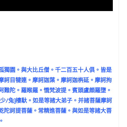
孤獨園。與大比丘僧。千二百五十人俱。皆是
摩訶目犍連。摩訶迦葉。摩訶迦栴延。摩訶拘
阿難陀。羅睺羅。憍梵波提。賓頭盧頗羅墮。
少/兔]樓馱。如是等諸大弟子。并諸菩薩摩訶
乾陀訶提菩薩。常精進菩薩。與如是等諸大菩
。