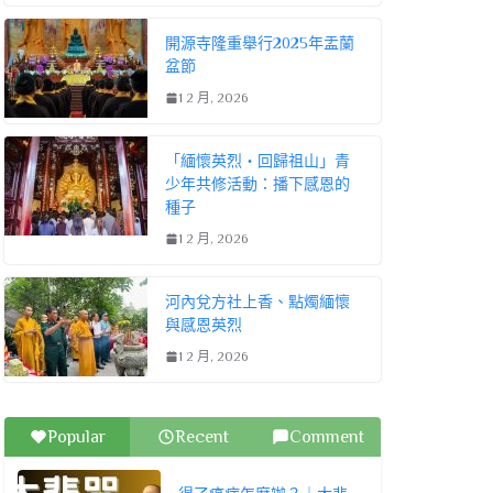
開源寺隆重舉行2025年盂蘭
盆節
1 2 月, 2026
「緬懷英烈・回歸祖山」青
少年共修活動：播下感恩的
種子
1 2 月, 2026
河內兌方社上香、點燭緬懷
與感恩英烈
1 2 月, 2026
Popular
Recent
Comment