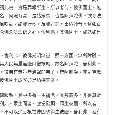
謂此鳥。實是罪報所生。所以者何。彼佛國土。無
名。何況有實。是諸眾鳥。皆是阿彌陀佛。欲令法
風吹動。諸寶行樹。及寶羅網。出微妙音。譬如百
念佛念法念僧之心。舍利弗。其佛國土。成就如是
。舍利弗。彼佛光明無量。照十方國。無所障礙。
其人民無量無邊阿僧祇劫。故名阿彌陀。舍利弗。
。彼佛有無量無邊聲聞弟子。皆阿羅漢。非是算數
彼佛國土成就如是功德莊嚴。
鞞跋致。其中多有一生補處。其數甚多。非是算數
利弗。眾生聞者。應當發願。願生彼國。所以者
。不可以少善根福德因緣得生彼國。舍利弗。若有