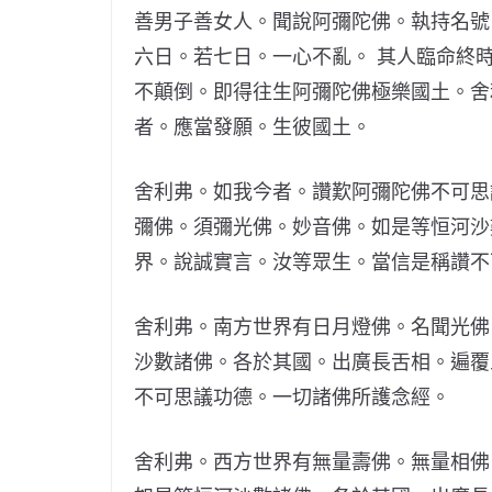
善男子善女人。聞說阿彌陀佛。執持名號
六日。若七日。一心不亂。 其人臨命終
不顛倒。即得往生阿彌陀佛極樂國土。舍
者。應當發願。生彼國土。
舍利弗。如我今者。讚歎阿彌陀佛不可思
彌佛。須彌光佛。妙音佛。如是等恒河沙
界。說誠實言。汝等眾生。當信是稱讚不
舍利弗。南方世界有日月燈佛。名聞光佛
沙數諸佛。各於其國。出廣長舌相。遍覆
不可思議功德。一切諸佛所護念經。
舍利弗。西方世界有無量壽佛。無量相佛