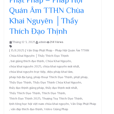
Quán Âm TTHN Chùa
Khai Nguyên │Thầy
Thích Đạo Thịnh
Tháng 12 3, 2025
admin
214 Views
[ 15.11.2025 ] Vấn Đáp Phật Pháp - Pháp Hội Quán Âm TTHN
Chùa Khai Nguyên │Thầy Thích Đạo Thịnh
,
bài giảng thích đạo thịnh
,
Chùa Khai Nguyên
,
chùa khai nguyên 2025
,
chùa khai nguyên mới nhất
,
chùa khai nguyên trực tiếp
,
diệu pháp khai tâm
,
pháp hội địa tạng
,
pháp thoại Thích Đạo Thịnh
,
phật pháp
,
Thầy Đạo Thịnh
,
Thầy Đạo Thịnh Chùa Khai Nguyên
,
thầy đạo thịnh giảng pháp
,
thầy đạo thịnh mới nhất
,
Thầy Thích Đạo Thịnh
,
Thích Đạo Thịnh
,
Thích Đạo Thịnh 2025
,
Thượng Toạ Thích Đạo Thịnh
,
tịnh tông học hội việt nam chùa khai nguyên
,
Vấn Đáp Phật Pháp
,
vấn đáp thích đạo thịnh
,
Video Giảng Pháp