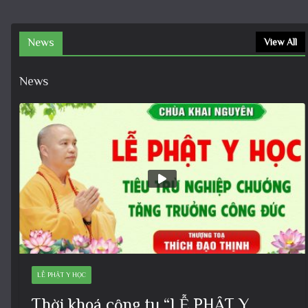
News
View All
News
LỄ PHẬT Y HỌC
Thời khoá cộng tu “LỄ PHẬT Y