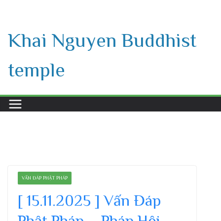
Skip
to
Khai Nguyen Buddhist
content
temple
VẤN ĐÁP PHẬT PHÁP
[ 15.11.2025 ] Vấn Đáp
Phật Pháp – Pháp Hội