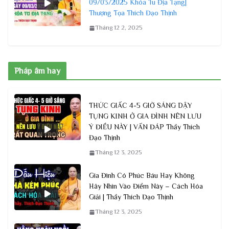
09/03/2025 Khóa Tu Địa Tạng|
Thượng Tọa Thích Đạo Thịnh
Tháng 12 2, 2025
Pháp âm hay
THỨC GIẤC 4-5 GIỜ SÁNG DẬY
TỤNG KINH Ở GIA ĐÌNH NÊN LƯU
Ý ĐIỀU NÀY | VẤN ĐÁP Thầy Thích
Đạo Thịnh
Tháng 12 3, 2025
Gia Đình Có Phúc Báu Hay Không
Hãy Nhìn Vào Điểm Này – Cách Hóa
Giải | Thầy Thích Đạo Thịnh
Tháng 12 3, 2025