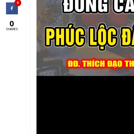
0
0
SHARES