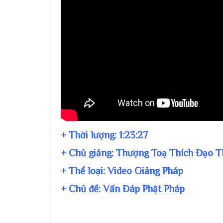
+ Thời lượng:
1:23:27
+ Chủ giảng:
Thượng Toạ Thích Đạo T
+ Thể loại: Video Giảng Pháp
+ Chủ đề:
Vấn Đáp Phật Pháp