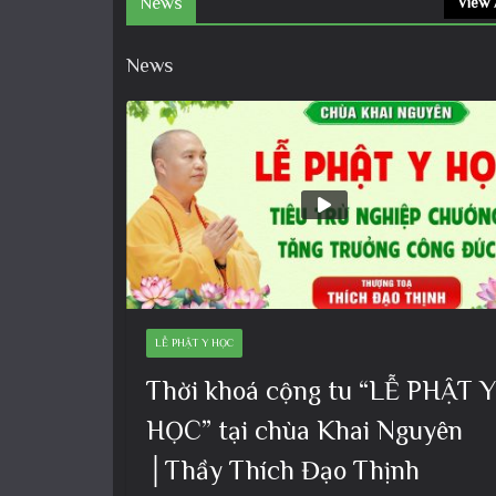
News
View 
News
LỄ PHẬT Y HỌC
Thời khoá cộng tu “LỄ PHẬT Y
HỌC” tại chùa Khai Nguyên
│Thầy Thích Đạo Thịnh