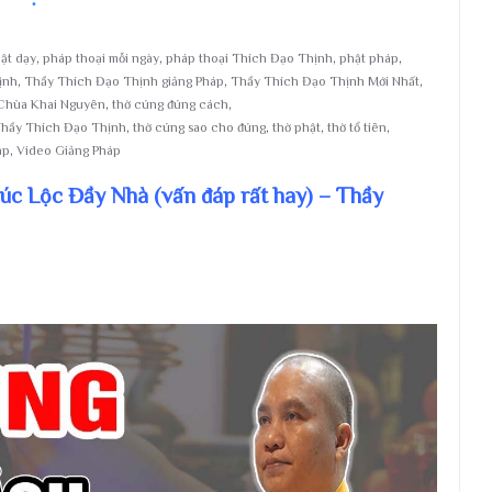
hật dạy
,
pháp thoại mỗi ngày
,
pháp thoại Thích Đạo Thịnh
,
phật pháp
,
ịnh
,
Thầy Thích Đạo Thịnh giảng Pháp
,
Thầy Thích Đạo Thịnh Mới Nhất
,
Chùa Khai Nguyên
,
thờ cúng đúng cách
,
Thầy Thích Đạo Thịnh
,
thờ cúng sao cho đúng
,
thờ phật
,
thờ tổ tiên
,
áp
,
Video Giảng Pháp
úc Lộc Đầy Nhà (vấn đáp rất hay) – Thầy