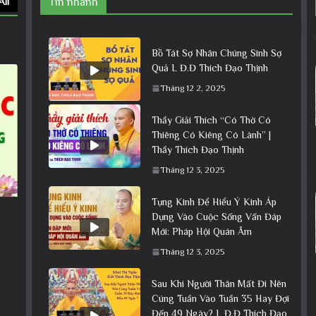
All
Tin nhanh
Bồ Tát Sợ Nhân Chúng Sinh Sợ
Quả L Đ.Đ Thích Đạo Thịnh
Tháng 12 2, 2025
Thầy Giải Thích “Có Thờ Có
Thiêng Có Kiêng Có Lành” |
Thầy Thích Đạo Thịnh
Tháng 12 3, 2025
Tụng Kinh Để Hiểu Ý Kinh Áp
Dụng Vào Cuộc Sống Vấn Đáp
Mới: Pháp Hội Quán Âm
Tháng 12 3, 2025
Sau Khi Người Thân Mất Đi Nên
Cúng Tuần Vào Tuần 35 Hay Đợi
Đến 49 Ngày? L Đ.Đ Thích Đạo