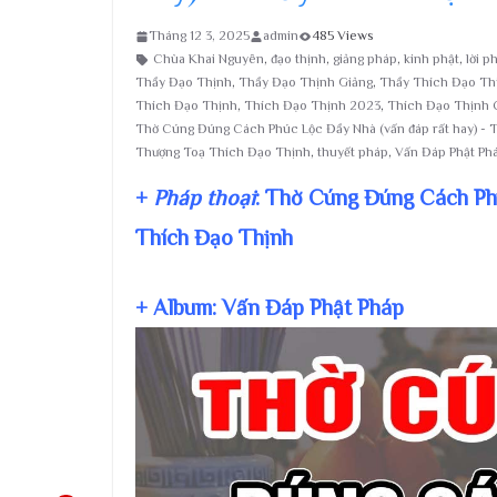
Tháng 12 3, 2025
admin
485 Views
Chùa Khai Nguyên
,
đạo thịnh
,
giảng pháp
,
kinh phật
,
lời p
Thầy Đạo Thịnh
,
Thầy Đạo Thịnh Giảng
,
Thầy Thích Đạo Th
Thích Đạo Thịnh
,
Thích Đạo Thịnh 2023
,
Thích Đạo Thịnh 
Thờ Cúng Đúng Cách Phúc Lộc Đầy Nhà (vấn đáp rất hay) - 
Thượng Toạ Thích Đạo Thịnh
,
thuyết pháp
,
Vấn Đáp Phật Ph
+
Pháp thoại
: Thờ Cúng Đúng Cách Ph
Thích Đạo Thịnh
+ Album: Vấn Đáp Phật Pháp