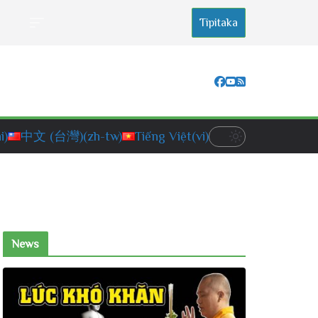
Tipitaka
i)
中文 (台灣)
(zh-tw)
Tiếng Việt
(vi)
News