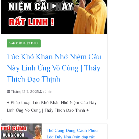
VẤN ĐÁP PHẬT PHÁP
Lúc Khó Khăn Nhớ Niệm Câu
Này Linh Ứng Vô Cùng | Thầy
Thích Đạo Thịnh
Tháng 12 3, 2025
admin
+ Pháp thoại: Lúc Khó Khăn Nhớ Niệm Câu Này
Linh Ứng Vô Cùng | Thầy Thích Đạo Thịnh +
Thờ Cúng Đúng Cách Phúc
Lộc Đầy Nhà (vấn đáp rất