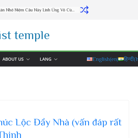
Thờ Cúng Đúng Cách Phúc Lộc Đầy Nhà (vấn đáp rất hay) – Thầy Thích Đạo Thịnh
st temple
ABOUT US
LANG
English
(en)
हिन्दी
(h
úc Lộc Đầy Nhà (vấn đáp rất
Thịnh