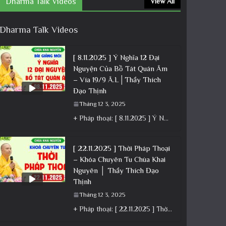
Dharma Talk Videos
View All
Dharma Talk Videos
[ 8.11.2025 ] Ý Nghĩa 12 Đại
Nguyện Của Bồ Tát Quán Âm
– Vía 19/9 Â.L│Thầy Thích
Đạo Thịnh
Tháng 12 3, 2025
+ Pháp thoại: [ 8.11.2025 ] Ý Nghĩa 12 Đại Nguyện Của Bồ Tát Quán Âm – Vía 19/9 Â.L│Thầy
[ 22.11.2025 ] Thời Pháp Thoại
– Khóa Chuyên Tu Chùa Khai
Nguyên │ Thầy Thích Đạo
Thịnh
Tháng 12 3, 2025
+ Pháp thoại: [ 22.11.2025 ] Thời Pháp Thoại – Khóa Chuyên Tu Chùa Khai Nguyên │ Thầy Thích Đạo