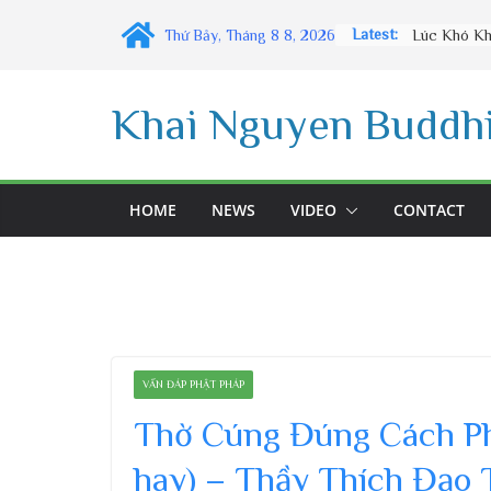
Skip
Latest:
Thứ Bảy, Tháng 8 8, 2026
to
content
Khai Nguyen Buddhi
HOME
NEWS
VIDEO
CONTACT
VẤN ĐÁP PHẬT PHÁP
Thờ Cúng Đúng Cách Ph
hay) – Thầy Thích Đạo 