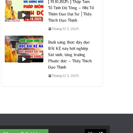
[ 19.10.2025 ] Thập Tam
Tổ Tịnh Độ Tông – Nhị Tổ
Thiện Đạo Đại Sư │Thầy
Thích Đạo Thịnh
Tháng 12 3, 2025
Buổi sáng thức dậy đọc
BÀI KỆ này bớt nghiệp
Sát sinh, tăng trưởng
Phước đức – Thầy Thích
Đạo Thịnh
Tháng 12 3, 2025