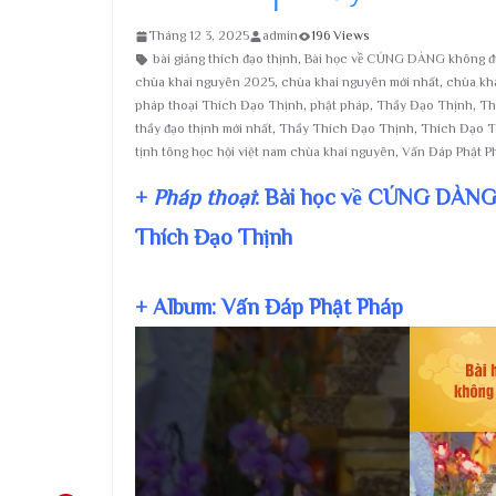
Tháng 12 3, 2025
admin
196 Views
bài giảng thích đạo thịnh
,
Bài học về CÚNG DÀNG không 
chùa khai nguyên 2025
,
chùa khai nguyên mới nhất
,
chùa kha
pháp thoại Thích Đạo Thịnh
,
phật pháp
,
Thầy Đạo Thịnh
,
Th
thầy đạo thịnh mới nhất
,
Thầy Thích Đạo Thịnh
,
Thích Đạo T
tịnh tông học hội việt nam chùa khai nguyên
,
Vấn Đáp Phật P
+
Pháp thoại
: Bài học về CÚNG DÀNG
Thích Đạo Thịnh
+ Album: Vấn Đáp Phật Pháp