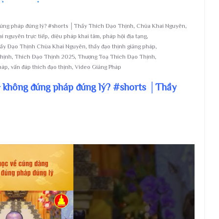
đúng pháp đúng lý? #shorts │Thầy Thích Đạo Thịnh
,
Chùa Khai Nguyên
,
i nguyên trực tiếp
,
diệu pháp khai tâm
,
pháp hội địa tạng
,
ầy Đạo Thịnh Chùa Khai Nguyên
,
thầy đạo thịnh giảng pháp
,
hịnh
,
Thích Đạo Thịnh 2025
,
Thượng Toạ Thích Đạo Thịnh
,
háp
,
vấn đáp thích đạo thịnh
,
Video Giảng Pháp
 không đúng pháp đúng lý? #shorts │Thầy