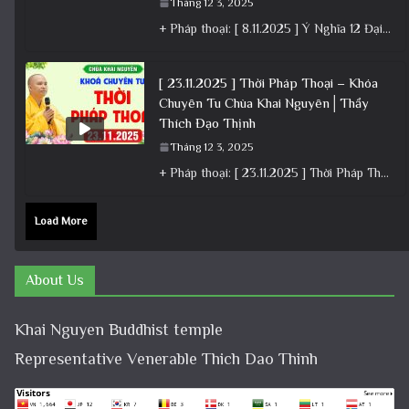
Tháng 12 3, 2025
+ Pháp thoại: [ 8.11.2025 ] Ý Nghĩa 12 Đại Nguyện Của Bồ Tát Quán Âm – Vía 19/9 Â.L│Thầy
[ 23.11.2025 ] Thời Pháp Thoại – Khóa
Chuyên Tu Chùa Khai Nguyên│Thầy
Thích Đạo Thịnh
Tháng 12 3, 2025
+ Pháp thoại: [ 23.11.2025 ] Thời Pháp Thoại – Khóa Chuyên Tu Chùa Khai Nguyên│Thầy Thích Đạo Thịnh +
Load More
About Us
Khai Nguyen Buddhist temple
Representative Venerable Thich Dao Thinh