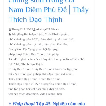
Nam Diêm Phù Đề│Thầy
Thích Đạo Thịnh
Tháng 12 3, 2025
admin
129 Views
bài giảng thích đạo thịnh
,
Chùa Khai Nguyên
,
chùa khai nguyên 2025
,
chùa khai nguyên mới nhất
,
chùa khai nguyên trực tiếp
,
diệu pháp khai tâm
,
Giảng Kinh Địa Tạng
,
pháp hội địa tạng
,
pháp thoại Thích Đạo Thịnh
,
phật pháp
,
Tập 43: Nghiệp cảm của chúng sinh trong cõi Nam Diêm Phù
Đề│Thầy Thích Đạo Thịnh
,
Thầy Đạo Thịnh
,
Thầy Đạo Thịnh Chùa Khai Nguyên
,
thầy đạo thịnh giảng pháp
,
thầy đạo thịnh mới nhất
,
Thầy Thích Đạo Thịnh
,
Thích Đạo Thịnh
,
Thích Đạo Thịnh 2025
,
Thượng Toạ Thích Đạo Thịnh
,
tịnh tông học hội việt nam chùa khai nguyên
,
vấn đáp thích đạo thịnh
,
Video Giảng Pháp
+
Pháp thoại
: Tập 43: Nghiệp cảm của