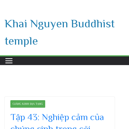
Skip
to
Khai Nguyen Buddhist
content
temple
GIẢNG KINH ĐỊA TẠNG
Tập 43: Nghiệp cảm của
chúng sinh trong cõi