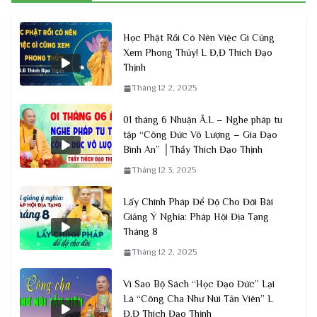
Học Phật Rồi Có Nên Việc Gì Cũng
Xem Phong Thủy! L Đ,Đ Thích Đạo
Thịnh
Tháng 12 2, 2025
01 tháng 6 Nhuận Â.L – Nghe pháp tu
tập “Công Đức Vô Lượng – Gia Đạo
Bình An” │Thầy Thích Đạo Thịnh
Tháng 12 3, 2025
Lấy Chính Pháp Để Độ Cho Đời Bài
Giảng Ý Nghĩa: Pháp Hội Địa Tạng
Tháng 8
Tháng 12 2, 2025
Vì Sao Bộ Sách “Học Đạo Đức” Lại
Là “Công Cha Như Núi Tản Viên” L
Đ.Đ Thích Đạo Thịnh