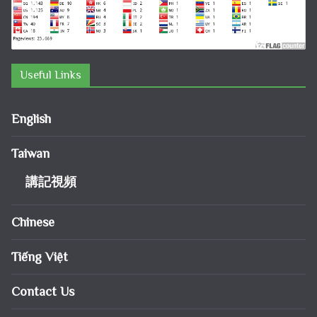
Useful Links
English
Taiwan
講記視頻
Chinese
Tiếng Việt
Contact Us