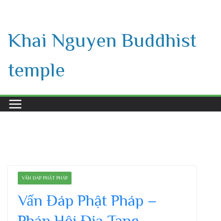
Skip
to
Khai Nguyen Buddhist
content
temple
VẤN ĐÁP PHẬT PHÁP
Vấn Đáp Phật Pháp –
Pháp Hội Địa Tạng