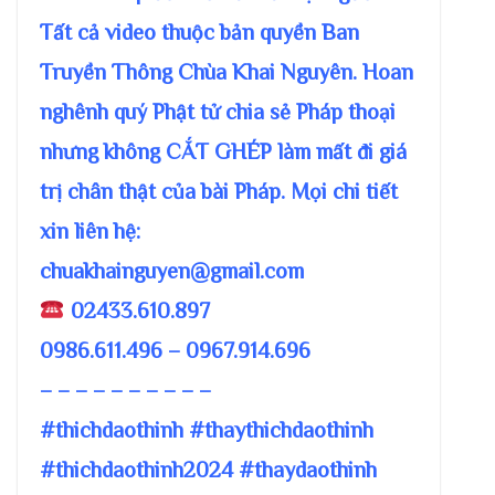
Tất cả video thuộc bản quyền Ban
Truyền Thông Chùa Khai Nguyên. Hoan
nghênh quý Phật tử chia sẻ Pháp thoại
nhưng không CẮT GHÉP làm mất đi giá
trị chân thật của bài Pháp. Mọi chi tiết
xin liên hệ:
chuakhainguyen@gmail.com
02433.610.897
0986.611.496 – 0967.914.696
– – – – – – – – – –
#thichdaothinh #thaythichdaothinh
#thichdaothinh2024 #thaydaothinh