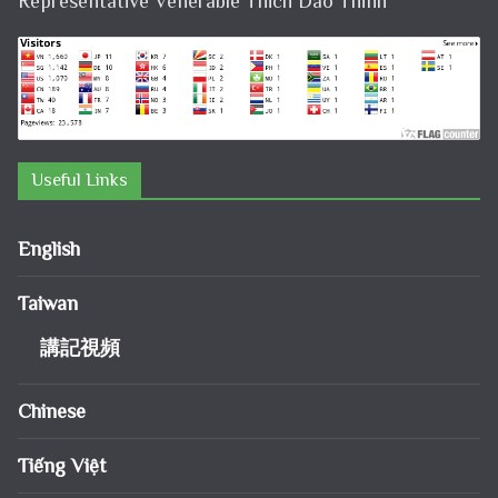
Representative Venerable Thich Dao Thinh
Useful Links
English
Taiwan
講記視頻
Chinese
Tiếng Việt