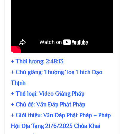
+ Thời lượng:
2:48:13
+ Chủ giảng:
Thượng Toạ Thích Đạo
Thịnh
+ Thể loại: Video Giảng Pháp
+ Chủ đề:
Vấn Đáp Phật Pháp
+ Giới thiệu: Vấn Đáp Phật Pháp – Pháp
Hội Địa Tạng 21/6/2025 Chùa Khai