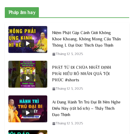
Pháp âm hay
Niệm Phật Gặp Cảnh Giới Không
Khoe Khoang, Không Mong Cầu Thần
Thông L Đại Đức Thích Đạo Thịnh
Tháng 12 3, 2025
PHẬT TỬ ĐI CHÙA NHẤT ĐỊNH
PHẢI HIỂU RÕ NHÂN QUẢ TỘI
PHÚC #shorts
Tháng 12 3, 2025
Ai Đang Hành Trì Trú Đại Bi Nên Nghe
Điều Này (rất bổ ích) – Thầy Thích
Đạo Thịnh
Tháng 12 3, 2025