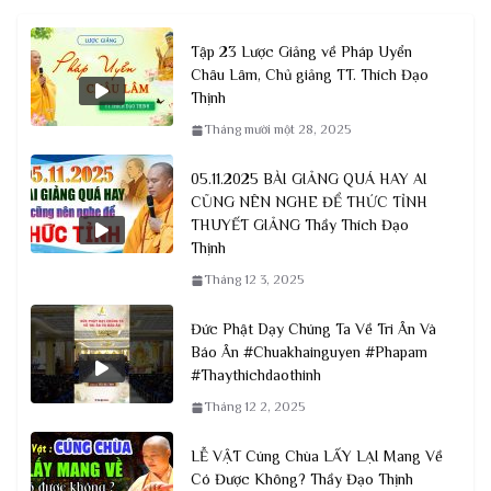
Tập 23 Lược Giảng về Pháp Uyển
Châu Lâm, Chủ giảng TT. Thích Đạo
Thịnh
Tháng mười một 28, 2025
05.11.2025 BÀI GIẢNG QUÁ HAY AI
CŨNG NÊN NGHE ĐỂ THỨC TỈNH
THUYẾT GIẢNG Thầy Thích Đạo
Thịnh
Tháng 12 3, 2025
Đức Phật Dạy Chúng Ta Về Tri Ân Và
Báo Ân #Chuakhainguyen #Phapam
#Thaythichdaothinh
Tháng 12 2, 2025
LỄ VẬT Cúng Chùa LẤY LẠI Mang Về
Có Được Không? Thầy Đạo Thịnh