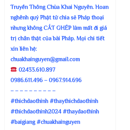
Truyền Thông Chùa Khai Nguyên. Hoan
nghênh quý Phật tử chia sẻ Pháp thoại
nhưng không CẮT GHÉP làm mất đi giá
trị chân thật của bài Pháp. Mọi chi tiết
xin liên hệ:
chuakhainguyen@gmail.com
02433.610.897
0986.611.496 – 0967.914.696
– – – – – – – – – –
#thichdaothinh #thaythichdaothinh
#thichdaothinh2024 #thaydaothinh
#baigiang #chuakhainguyen