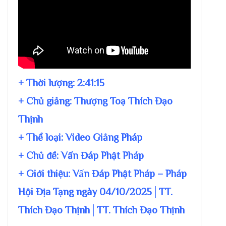
+ Thời lượng:
2:41:15
+ Chủ giảng:
Thượng Toạ Thích Đạo
Thịnh
+ Thể loại: Video Giảng Pháp
+ Chủ đề:
Vấn Đáp Phật Pháp
+ Giới thiệu: Vấn Đáp Phật Pháp – Pháp
Hội Địa Tạng ngày 04/10/2025│TT.
Thích Đạo Thịnh│TT. Thích Đạo Thịnh