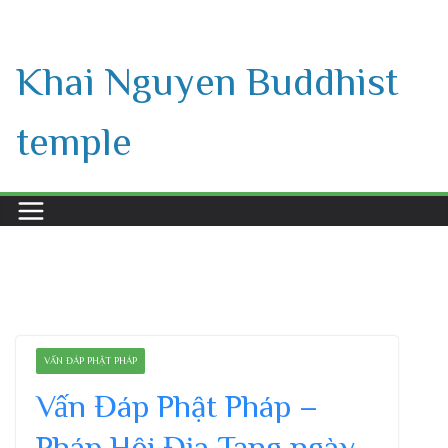
Skip
to
Khai Nguyen Buddhist
content
temple
VẤN ĐÁP PHẬT PHÁP
Vấn Đáp Phật Pháp –
Pháp Hội Địa Tạng ngày