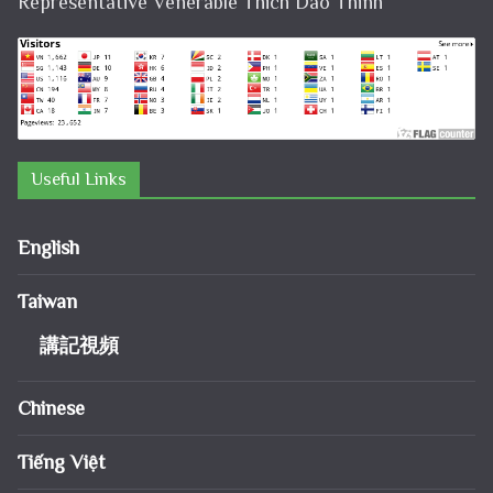
Representative Venerable Thich Dao Thinh
Useful Links
English
Taiwan
講記視頻
Chinese
Tiếng Việt