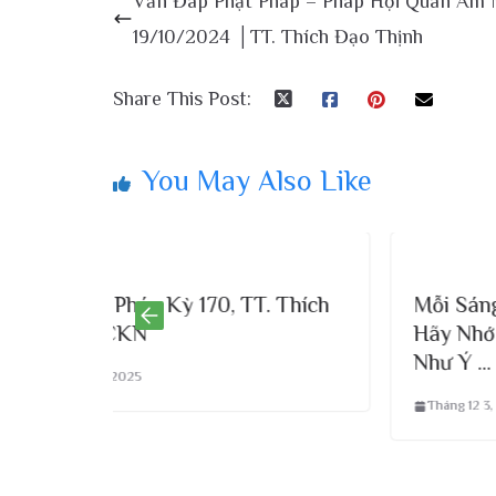
Vấn Đáp Phật Pháp – Pháp Hội Quán Âm 
19/10/2024 │TT. Thích Đạo Thịnh
Share This Post:
You May Also Like
, TT. Thích
Mỗi Sáng Thức Dậy Dù Bận Cỡ 
Hãy Nhớ Đọc Câu NÀy, Làm Gì 
Như Ý … Thầy Thích Đạo Thịnh
Tháng 12 3, 2025