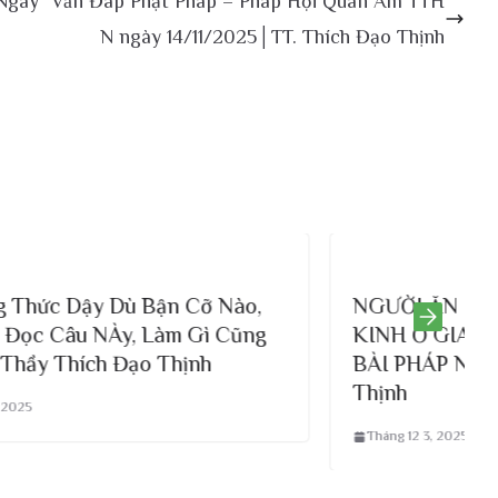
Ngày
Vấn Đáp Phật Pháp – Pháp Hội Quán Âm TTH
N ngày 14/11/2025│TT. Thích Đạo Thịnh
Nào,
NGƯỜI ĂN MẶN NHƯNG VẪN TỤNG
Cũng
KINH Ở GIA ĐÌNH ĐỪNG BỎ QUA
BÀI PHÁP NÀY | Thầy Thích Đạo
Thịnh
Tháng 12 3, 2025