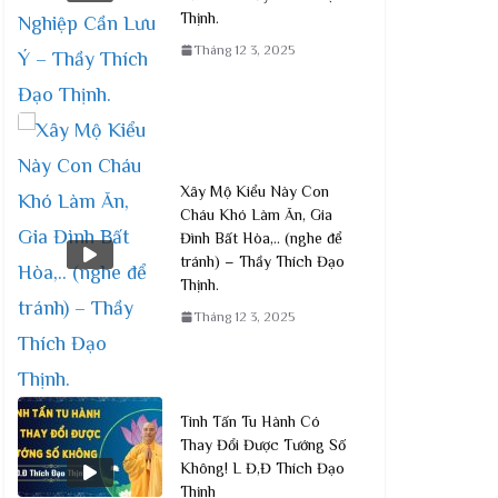
Thịnh.
Tháng 12 3, 2025
Xây Mộ Kiểu Này Con
Cháu Khó Làm Ăn, Gia
Đình Bất Hòa,.. (nghe để
tránh) – Thầy Thích Đạo
Thịnh.
Cách Tu Tập Để Giải Trừ Oan Gia Trái
Tháng 12 3, 2025
Chủ? Vấn Đáp Mới: Pháp Hội Quán Âm
Đầu Xuân Ất Tỵ
Tháng 12 2, 2025
Tinh Tấn Tu Hành Có
Thay Đổi Được Tướng Số
Không! L Đ,Đ Thích Đạo
Thịnh