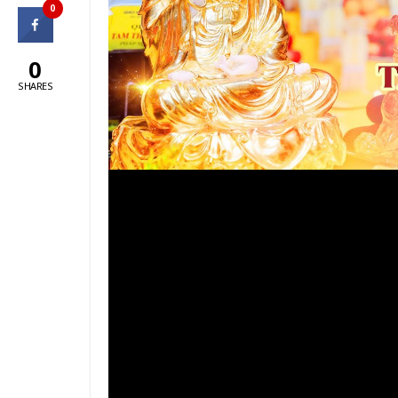
0
0
SHARES