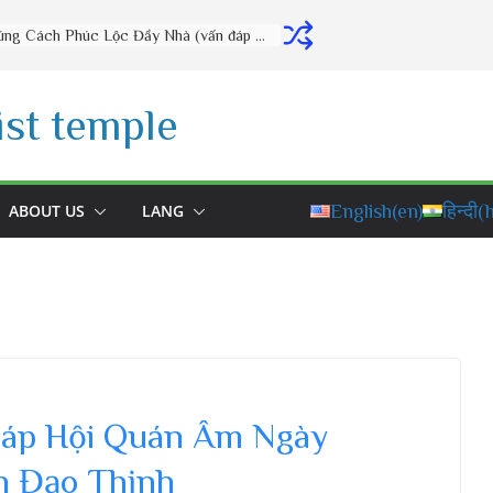
Thờ Cúng Đúng Cách Phúc Lộc Đầy Nhà (vấn đáp rất hay) – Thầy Thích Đạo Thịnh
st temple
ABOUT US
LANG
English
(en)
हिन्दी
(h
háp Hội Quán Âm Ngày
h Đạo Thịnh