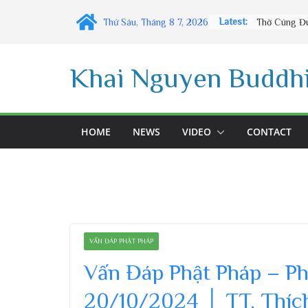
Skip
Latest:
Thứ Sáu, Tháng 8 7, 2026
to
content
Khai Nguyen Buddhi
HOME
NEWS
VIDEO
CONTACT
VẤN ĐÁP PHẬT PHÁP
Vấn Đáp Phật Pháp – P
20/10/2024 │ TT. Thíc