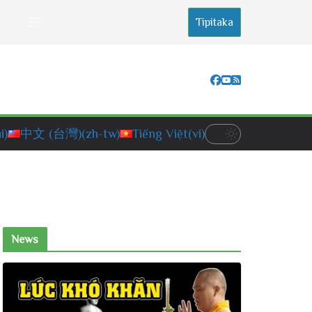
Tipitaka
i)
中文 (台灣)
(zh-tw)
Tiếng Việt
(vi)
News