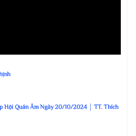
hịnh
háp Hội Quán Âm Ngày 20/10/2024 │ TT. Thích