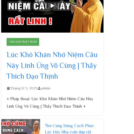
VẤN ĐÁP PHẬT PHÁP
Lúc Khó Khăn Nhớ Niệm Câu
Này Linh Ứng Vô Cùng | Thầy
Thích Đạo Thịnh
Tháng 12 3, 2025
admin
+ Pháp thoại: Lúc Khó Khăn Nhớ Niệm Câu Này
Linh Ứng Vô Cùng | Thầy Thích Đạo Thịnh +
Thờ Cúng Đúng Cách Phúc
Lộc Đầy Nhà (vấn đáp rất