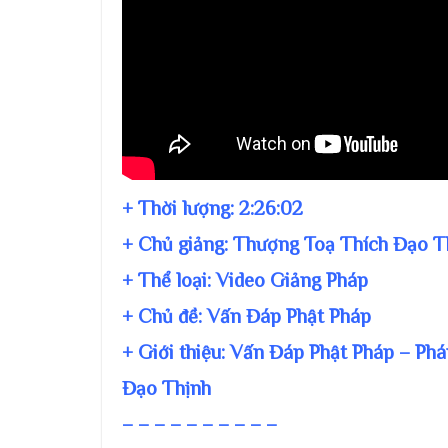
+ Thời lượng:
2:26:02
+ Chủ giảng:
Thượng Toạ Thích Đạo T
+ Thể loại: Video Giảng Pháp
+ Chủ đề:
Vấn Đáp Phật Pháp
+ Giới thiệu: Vấn Đáp Phật Pháp – P
Đạo Thịnh
– – – – – – – – – –