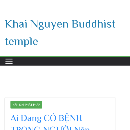
Skip
to
Khai Nguyen Buddhist
content
temple
VẤN ĐÁP PHẬT PHÁP
Ai Đang CÓ BỆNH
TRONG NGƯỜI Nên