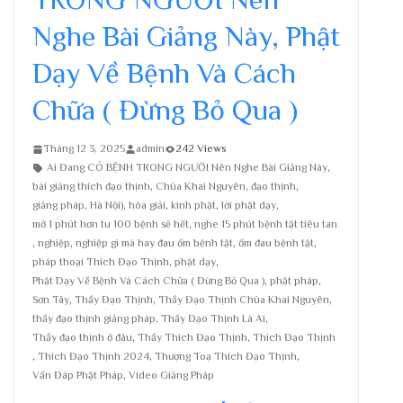
Nghe Bài Giảng Này, Phật
Dạy Về Bệnh Và Cách
Chữa ( Đừng Bỏ Qua )
Tháng 12 3, 2025
admin
242 Views
Ai Đang CÓ BỆNH TRONG NGƯỜI Nên Nghe Bài Giảng Này
,
bài giảng thích đạo thịnh
,
Chùa Khai Nguyên
,
đạo thịnh
,
giảng pháp
,
Hà Nội)
,
hóa giải
,
kinh phật
,
lời phật dạy
,
mở 1 phút hơn tu 100 bệnh sẽ hết
,
nghe 15 phút bệnh tật tiêu tan
,
nghiệp
,
nghiệp gì mà hay đau ốm bệnh tật
,
ốm đau bệnh tật
,
pháp thoại Thích Đạo Thịnh
,
phật dạy
,
Phật Dạy Về Bệnh Và Cách Chữa ( Đừng Bỏ Qua )
,
phật pháp
,
Sơn Tây
,
Thầy Đạo Thịnh
,
Thầy Đạo Thịnh Chùa Khai Nguyên
,
thầy đạo thịnh giảng pháp
,
Thầy Đạo Thịnh Là Ai
,
Thầy đạo thịnh ở đâu
,
Thầy Thích Đạo Thịnh
,
Thích Đạo Thịnh
,
Thích Đạo Thịnh 2024
,
Thượng Toạ Thích Đạo Thịnh
,
Vấn Đáp Phật Pháp
,
Video Giảng Pháp