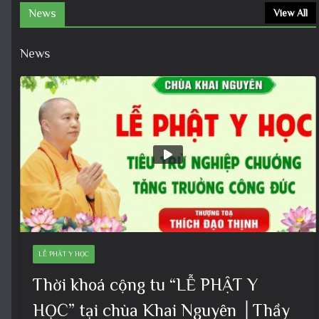
News
View All
News
LỄ PHẬT Y HỌC
Thời khoá cộng tu “LỄ PHẬT Y
HỌC” tại chùa Khai Nguyên │Thầy