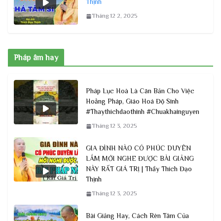
Thịnh
Tháng 12 2, 2025
Pháp âm hay
Pháp Lục Hoà Là Căn Bản Cho Việc
Hoằng Pháp, Giáo Hoá Độ Sinh
#Thaythichdaothinh #Chuakhainguyen
Tháng 12 3, 2025
GIA ĐÌNH NÀO CÓ PHÚC DUYÊN
LẮM MỚI NGHE ĐƯỢC BÀI GIẢNG
NÀY RẤT GIÁ TRỊ | Thầy Thích Đạo
Thịnh
Tháng 12 3, 2025
Bài Giảng Hay, Cách Rèn Tâm Của