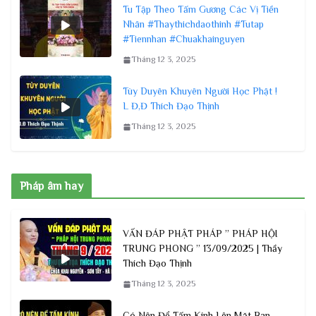
Tu Tập Theo Tấm Gương Các Vị Tiền
Nhân #Thaythichdaothinh #Tutap
#Tiennhan #Chuakhainguyen
Tháng 12 3, 2025
Tùy Duyên Khuyên Người Học Phật !
L Đ,Đ Thích Đạo Thịnh
Tháng 12 3, 2025
Pháp âm hay
VẤN ĐÁP PHẬT PHÁP ” PHÁP HỘI
TRUNG PHONG ” 13/09/2025 | Thầy
Thích Đạo Thịnh
Tháng 12 3, 2025
Có Nên Để Tấm Kính Lên Mặt Ban