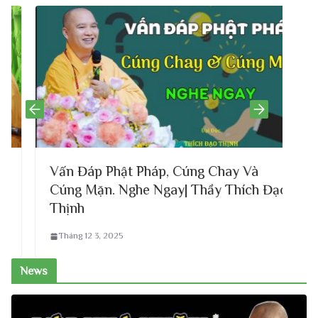
Vấn Đáp Phật Pháp, Cúng Chay Và
Cúng Mặn. Nghe Ngay| Thầy Thích Đạo
m
Thịnh
Tháng 12 3, 2025
News