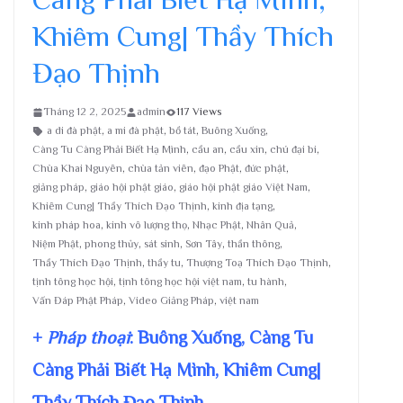
Khiêm Cung| Thầy Thích
Đạo Thịnh
Tháng 12 2, 2025
admin
117 Views
a di đà phật
,
a mi đà phật
,
bồ tát
,
Buông Xuống
,
Càng Tu Càng Phải Biết Hạ Mình
,
cầu an
,
cầu xin
,
chú đại bi
,
Chùa Khai Nguyên
,
chùa tản viên
,
đạo Phật
,
đức phật
,
giảng pháp
,
giáo hội phật giáo
,
giáo hội phật giáo Việt Nam
,
Khiêm Cung| Thầy Thích Đạo Thịnh
,
kinh địa tạng
,
kinh pháp hoa
,
kinh vô lượng thọ
,
Nhạc Phật
,
Nhân Quả
,
Niệm Phật
,
phong thủy
,
sát sinh
,
Sơn Tây
,
thần thông
,
Thầy Thích Đạo Thịnh
,
thầy tu
,
Thượng Toạ Thích Đạo Thịnh
,
tịnh tông học hội
,
tịnh tông học hội việt nam
,
tu hành
,
Vấn Đáp Phật Pháp
,
Video Giảng Pháp
,
việt nam
+
Pháp thoại
: Buông Xuống, Càng Tu
Càng Phải Biết Hạ Mình, Khiêm Cung|
Thầy Thích Đạo Thịnh