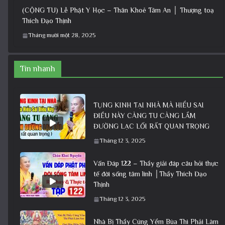
(CỘNG TU) Lễ Phật Y Học – Thân Khoẻ Tâm An │ Thượng toạ
Thích Đạo Thịnh
Tháng mười một 28, 2025
Tin nhanh
TỤNG KINH TẠI NHÀ MÀ HIỂU SAI
ĐIỀU NÀY CÀNG TU CÀNG LẦM
ĐƯỜNG LẠC LỐI RẤT QUAN TRỌNG
Tháng 12 3, 2025
Vấn Đáp 122 – Thầy giải đáp câu hỏi thực
tế đời sống tâm linh │Thầy Thích Đạo
Thịnh
Tháng 12 3, 2025
Nhà Bị Thầy Cúng Yểm Bùa Thì Phải Làm