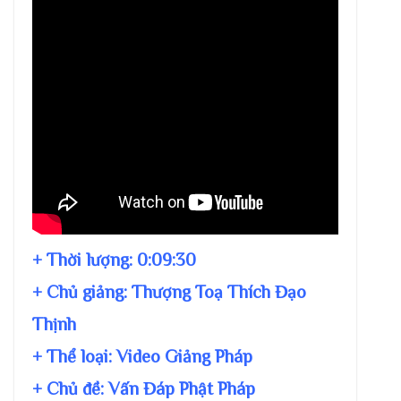
+ Thời lượng:
0:09:30
+ Chủ giảng:
Thượng Toạ Thích Đạo
Thịnh
+ Thể loại: Video Giảng Pháp
+ Chủ đề:
Vấn Đáp Phật Pháp