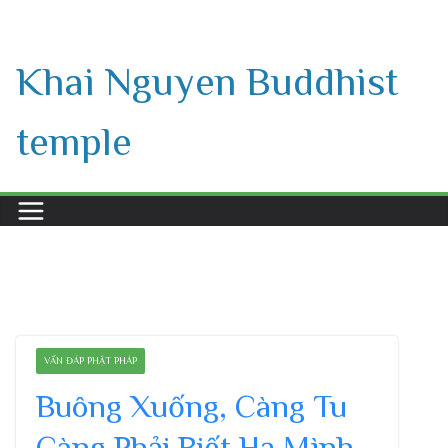
Skip
to
Khai Nguyen Buddhist
content
temple
VẤN ĐÁP PHẬT PHÁP
Buông Xuống, Càng Tu
Càng Phải Biết Hạ Mình,