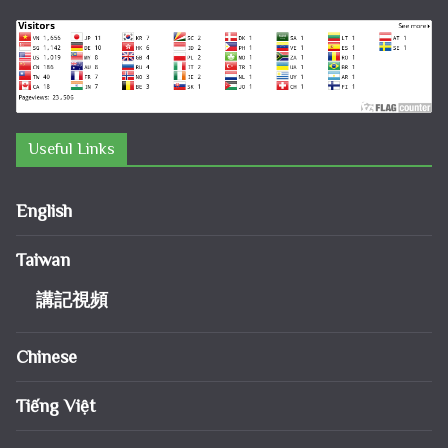
Useful Links
English
Taiwan
講記視頻
Chinese
Tiếng Việt