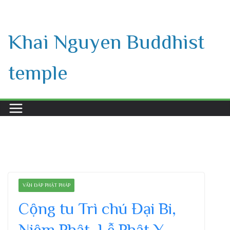
Skip
to
Khai Nguyen Buddhist
content
temple
VẤN ĐÁP PHẬT PHÁP
Cộng tu Trì chú Đại Bi,
Niệm Phật, Lễ Phật Y