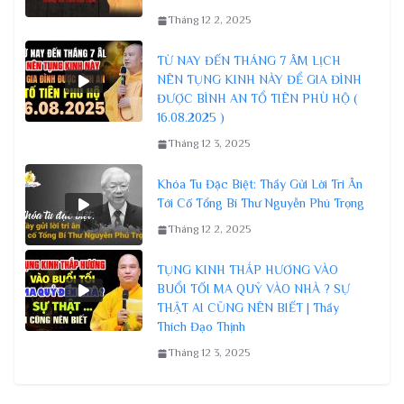
Tháng 12 2, 2025
TỪ NAY ĐẾN THÁNG 7 ÂM LỊCH
NÊN TỤNG KINH NÀY ĐỂ GIA ĐÌNH
ĐƯỢC BÌNH AN TỔ TIÊN PHÙ HỘ (
16.08.2025 )
Tháng 12 3, 2025
Khóa Tu Đặc Biệt: Thầy Gửi Lời Tri Ân
Tới Cố Tổng Bí Thư Nguyễn Phú Trọng
Tháng 12 2, 2025
TỤNG KINH THẮP HƯƠNG VÀO
BUỔI TỐI MA QUỶ VÀO NHÀ ? SỰ
THẬT AI CŨNG NÊN BIẾT | Thầy
Thích Đạo Thịnh
Tháng 12 3, 2025