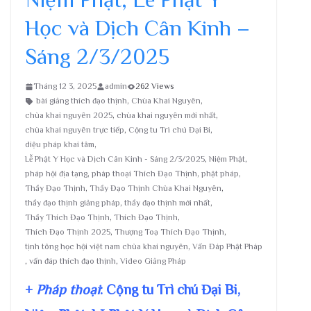
Học và Dịch Cân Kinh –
Sáng 2/3/2025
Tháng 12 3, 2025
admin
262 Views
bài giảng thích đạo thịnh
,
Chùa Khai Nguyên
,
chùa khai nguyên 2025
,
chùa khai nguyên mới nhất
,
chùa khai nguyên trực tiếp
,
Cộng tu Trì chú Đại Bi
,
diệu pháp khai tâm
,
Lễ Phật Y Học và Dịch Cân Kinh - Sáng 2/3/2025
,
Niệm Phật
,
pháp hội địa tạng
,
pháp thoại Thích Đạo Thịnh
,
phật pháp
,
Thầy Đạo Thịnh
,
Thầy Đạo Thịnh Chùa Khai Nguyên
,
thầy đạo thịnh giảng pháp
,
thầy đạo thịnh mới nhất
,
Thầy Thích Đạo Thịnh
,
Thích Đạo Thịnh
,
Thích Đạo Thịnh 2025
,
Thượng Toạ Thích Đạo Thịnh
,
tịnh tông học hội việt nam chùa khai nguyên
,
Vấn Đáp Phật Pháp
,
vấn đáp thích đạo thịnh
,
Video Giảng Pháp
+
Pháp thoại
: Cộng tu Trì chú Đại Bi,