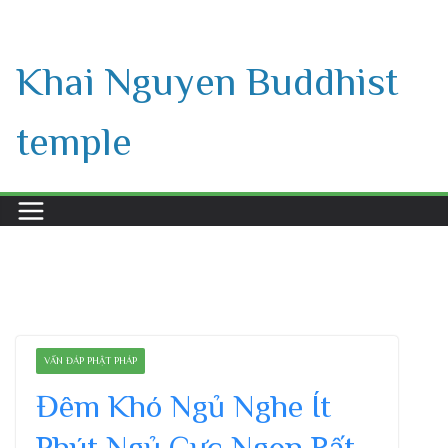
Skip
to
Khai Nguyen Buddhist
content
temple
VẤN ĐÁP PHẬT PHÁP
Đêm Khó Ngủ Nghe Ít
Phút Ngủ Cực Ngon Rất