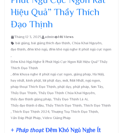
Hiệu Quả” Thầy Thích
Đạo Thịnh
Tháng 12 3, 2025
admin
146 Views
bài giảng
,
bài giảng thích đạo thịnh
,
Chùa Khai Nguyên
,
đạo thịnh
,
đêm khó ngủ
,
đêm khó ngủ nghe ít phút ngủ cực ngon
,
Đêm Khó Ngủ Nghe Ít Phút Ngủ Cực Ngon Rất Hiệu Quả" Thầy
Thích Đạo Thịnh
,
đêm khuya nghe ít phút ngủ cực ngon
,
giảng pháp
,
Hà Nội)
,
hay nhất
,
kinh phật
,
lời phật dạy
,
mới
,
Mới Nhất
,
ngủ ngon
,
pháp thoại Thích Đạo Thịnh
,
phật dạy
,
phật pháp
,
Sơn Tây
,
Thầy Đạo Thịnh
,
Thầy Đạo Thịnh Chùa Khai Nguyên
,
thầy đạo thịnh giảng pháp
,
Thầy Đạo Thịnh Là Ai
,
Thầy đạo thịnh ở đâu
,
Thầy Thích Đạo Thịnh
,
Thích Đạo Thịnh
,
Thích Đạo Thịnh 2024
,
Thượng Toạ Thích Đạo Thịnh
,
Vấn Đáp Phật Pháp
,
Video Giảng Pháp
+
Pháp thoại
: Đêm Khó Ngủ Nghe Ít