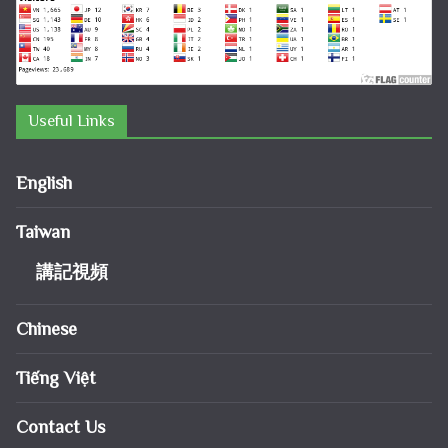
Useful Links
English
Taiwan
講記視頻
Chinese
Tiếng Việt
Contact Us