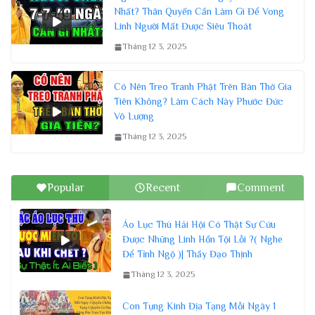
Nhất? Thân Quyến Cần Làm Gì Để Vong
Linh Người Mất Được Siêu Thoát
Tháng 12 3, 2025
Có Nên Treo Tranh Phật Trên Bàn Thờ Gia
Tiên Không? Làm Cách Này Phước Đức
Vô Lượng
Tháng 12 3, 2025
Popular
Recent
Comment
Áo Lục Thù Hải Hội Có Thật Sự Cứu
Được Những Linh Hồn Tội Lỗi ?( Nghe
Để Tỉnh Ngộ )| Thầy Đạo Thịnh
Tháng 12 3, 2025
Con Tụng Kinh Địa Tạng Mỗi Ngày 1