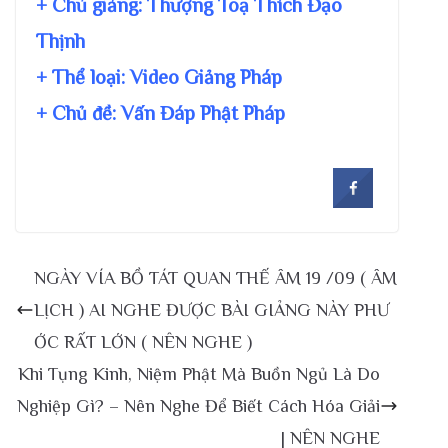
+ Chủ giảng:
Thượng Toạ Thích Đạo
Thịnh
+ Thể loại: Video Giảng Pháp
+ Chủ đề:
Vấn Đáp Phật Pháp
NGÀY VÍA BỒ TÁT QUAN THẾ ÂM 19 /09 ( ÂM
LỊCH ) AI NGHE ĐƯỢC BÀI GIẢNG NÀY PHƯ
ỚC RẤT LỚN ( NÊN NGHE )
Khi Tụng Kinh, Niệm Phật Mà Buồn Ngủ Là Do
Nghiệp Gì? – Nên Nghe Để Biết Cách Hóa Giải
| NÊN NGHE