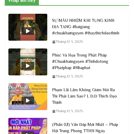
Pháp âm hay
SỰ MÀU NHIỆM KHI TỤNG KINH
ĐỊA TẠNG #baigiang
#chuakhainguyen #thaythichdaothinh
Tháng 12 3, 2025
Phúc Và Họa Trong Phật Pháp
#Chuakhainguyen #Tinhdotong
#Phatphap #Nhaphat
Tháng 12 3, 2025
Phạm Lỗi Lầm Không Giám Nói Ra
Thì Phải Làm Sao? L Đ,Đ Thích Đạo
Thịnh
Tháng 12 3, 2025
(Phần 02) Vấn Đáp Mới Nhất – Pháp
Hội Trung Phong TTHN Ngày