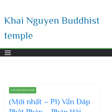
Skip
to
Khai Nguyen Buddhist
content
temple
VẤN ĐÁP PHẬT PHÁP
(Mới nhất – P1) Vấn Đáp
Phật Pháp – Pháp Hội