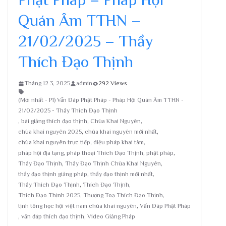
Quán Âm TTHN –
21/02/2025 – Thầy
Thích Đạo Thịnh
Tháng 12 3, 2025
admin
292 Views
(Mới nhất - P1) Vấn Đáp Phật Pháp - Pháp Hội Quán Âm TTHN -
21/02/2025 - Thầy Thích Đạo Thịnh
,
bài giảng thích đạo thịnh
,
Chùa Khai Nguyên
,
chùa khai nguyên 2025
,
chùa khai nguyên mới nhất
,
chùa khai nguyên trực tiếp
,
diệu pháp khai tâm
,
pháp hội địa tạng
,
pháp thoại Thích Đạo Thịnh
,
phật pháp
,
Thầy Đạo Thịnh
,
Thầy Đạo Thịnh Chùa Khai Nguyên
,
thầy đạo thịnh giảng pháp
,
thầy đạo thịnh mới nhất
,
Thầy Thích Đạo Thịnh
,
Thích Đạo Thịnh
,
Thích Đạo Thịnh 2025
,
Thượng Toạ Thích Đạo Thịnh
,
tịnh tông học hội việt nam chùa khai nguyên
,
Vấn Đáp Phật Pháp
,
vấn đáp thích đạo thịnh
,
Video Giảng Pháp