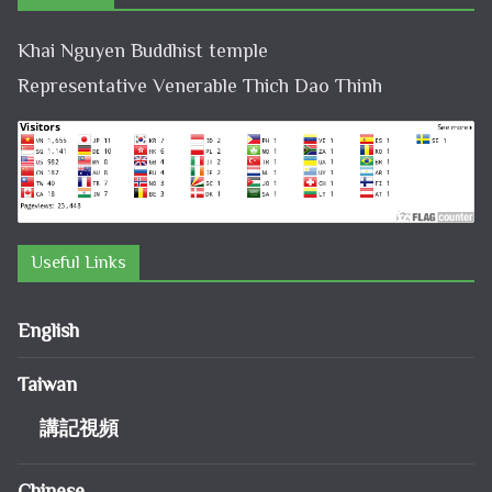
Khai Nguyen Buddhist temple
Representative Venerable Thich Dao Thinh
Useful Links
English
Taiwan
講記視頻
Chinese