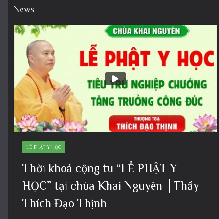
News
LỄ PHẬT Y HỌC
Thời khoá cộng tu “LỄ PHẬT Y
HỌC” tại chùa Khai Nguyên │Thầy
Thích Đạo Thịnh