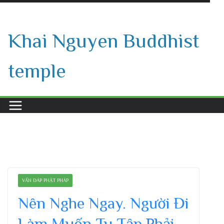
Skip
to
Khai Nguyen Buddhist
content
temple
VẤN ĐÁP PHẬT PHÁP
Nên Nghe Ngay. Người Đi
Làm Muốn Tu Tập Phải