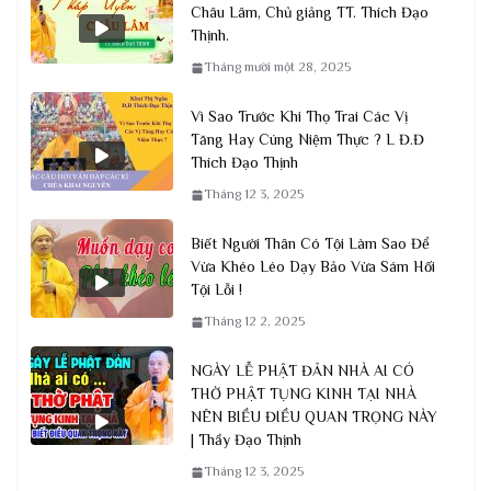
Châu Lâm, Chủ giảng TT. Thích Đạo
Thịnh.
Tháng mười một 28, 2025
Vì Sao Trước Khi Thọ Trai Các Vị
Tăng Hay Cúng Niệm Thực ? L Đ.Đ
Thích Đạo Thịnh
Tháng 12 3, 2025
Biết Người Thân Có Tội Làm Sao Để
Vừa Khéo Léo Dạy Bảo Vừa Sám Hối
Tội Lỗi !
Tháng 12 2, 2025
NGÀY LỄ PHẬT ĐẢN NHÀ AI CÓ
THỜ PHẬT TỤNG KINH TẠI NHÀ
NÊN BIỀU ĐIỀU QUAN TRỌNG NÀY
| Thầy Đạo Thịnh
Tháng 12 3, 2025