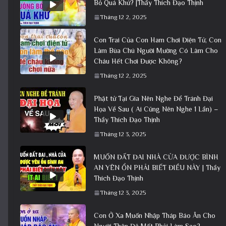
Bỏ Quá Khứ? |Thầy Thích Đạo Thịnh
Tháng 12 2, 2025
Con Trai Của Con Ham Chơi Điện Tử, Con
Làm Bùa Chú Người Mường Có Làm Cho
Cháu Hết Chơi Được Không?
Tháng 12 2, 2025
Phật tử Tại Gia Nên Nghe Để Tránh Đại
Họa Về Sau ( Ai Cũng Nên Nghe 1 Lần) –
Thầy Thích Đạo Thịnh
Tháng 12 3, 2025
MUỐN ĐẤT ĐAI NHÀ CỬA ĐƯỢC BÌNH
AN YÊN ỔN PHẢI BIẾT ĐIỀU NÀY | Thầy
Thích Đạo Thịnh
Tháng 12 3, 2025
Con Ở Xa Muốn Nhập Tháp Báo Ân Cho
Người Thân Đã Mất Phải Làm Sao?