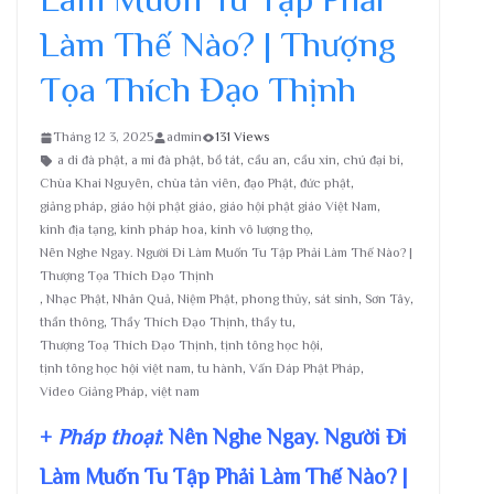
Làm Thế Nào? | Thượng
Tọa Thích Đạo Thịnh
Tháng 12 3, 2025
admin
131 Views
a di đà phật
,
a mi đà phật
,
bồ tát
,
cầu an
,
cầu xin
,
chú đại bi
,
Chùa Khai Nguyên
,
chùa tản viên
,
đạo Phật
,
đức phật
,
giảng pháp
,
giáo hội phật giáo
,
giáo hội phật giáo Việt Nam
,
kinh địa tạng
,
kinh pháp hoa
,
kinh vô lượng thọ
,
Nên Nghe Ngay. Người Đi Làm Muốn Tu Tập Phải Làm Thế Nào? |
Thượng Tọa Thích Đạo Thịnh
,
Nhạc Phật
,
Nhân Quả
,
Niệm Phật
,
phong thủy
,
sát sinh
,
Sơn Tây
,
thần thông
,
Thầy Thích Đạo Thịnh
,
thầy tu
,
Thượng Toạ Thích Đạo Thịnh
,
tịnh tông học hội
,
tịnh tông học hội việt nam
,
tu hành
,
Vấn Đáp Phật Pháp
,
Video Giảng Pháp
,
việt nam
+
Pháp thoại
: Nên Nghe Ngay. Người Đi
Làm Muốn Tu Tập Phải Làm Thế Nào? |