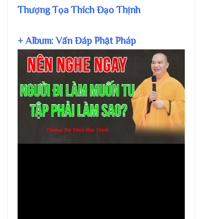
Thượng Tọa Thích Đạo Thịnh
+ Album: Vấn Đáp Phật Pháp