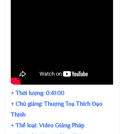
+ Thời lượng:
0:41:00
+ Chủ giảng:
Thượng Toạ Thích Đạo
Thịnh
+ Thể loại: Video Giảng Pháp