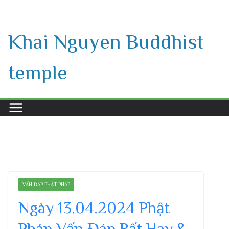
Skip
to
Khai Nguyen Buddhist
content
temple
VẤN ĐÁP PHẬT PHÁP
Ngày 13.04.2024 Phật
Pháp Vấn Đáp Rất Hay &