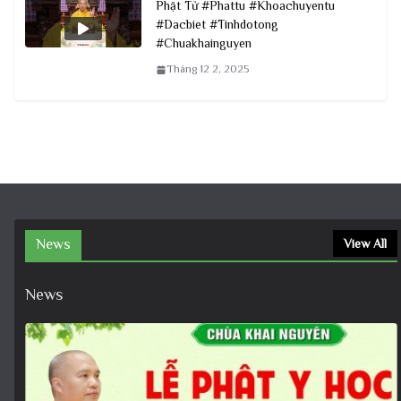
Phật Tử #Phattu #Khoachuyentu
#Dacbiet #Tinhdotong
#Chuakhainguyen
Tháng 12 2, 2025
News
View All
News