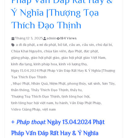
Ý Nghĩa |Thượng Tọa
Thích Đạo Thịnh
Tháng 12 3, 2025
admin
184 Views
a di đà phật
,
a mi đà phật
,
bồ tát
,
cầu an
,
cầu xin
,
chú đại bi
,
Chùa Khai Nguyên
,
chùa tản viên
,
đạo Phật
,
đức phật
,
giảng pháp
,
giáo hội phật giáo
,
giáo hội phật giáo Việt Nam
,
kinh địa tạng
,
kinh pháp hoa
,
kinh vô lượng thọ
,
Ngày 13.04.2024 Phật Pháp Vấn Đáp Rất Hay & Ý Nghĩa |Thượng
Tọa Thích Đạo Thịnh
,
Nhạc Phật
,
Nhân Quả
,
Niệm Phật
,
phong thủy
,
sát sinh
,
Sơn Tây
,
thần thông
,
Thầy Thích Đạo Thịnh
,
thầy tu
,
Thượng Toạ Thích Đạo Thịnh
,
tịnh tông học hội
,
tịnh tông học hội việt nam
,
tu hành
,
Vấn Đáp Phật Pháp
,
Video Giảng Pháp
,
việt nam
+
Pháp thoại
: Ngày 13.04.2024 Phật
Pháp Vấn Đáp Rất Hay & Ý Nghĩa