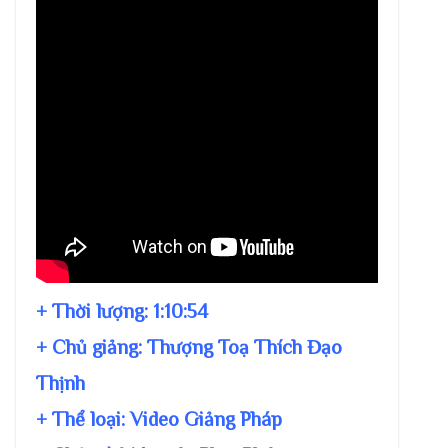
+ Thời lượng:
1:10:54
+ Chủ giảng:
Thượng Toạ Thích Đạo
Thịnh
+ Thể loại: Video Giảng Pháp