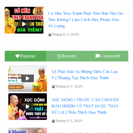
Có Nên Treo Tranh Phật Trên Bàn Thờ Gia
Tiên Không? Làm Cách Này Phước Đức
Vô Lượng
Tháng 12 3, 2025
Popular
Recent
Comment
Lễ Phật Đản Và Những Điều Cần Lưu
Ý | Thượng Tọa Thích Đạo Thịnh
Tháng 12 2, 2025
XÚC ĐỘNG ! TRƯỚC CÂU CHUYỆN
MÀU NHIỆM CÓ THẬT ĐƯỢC THẦY
KỂ LẠI | Thầy Thích Đạo Thịnh
Tháng 12 3, 2025