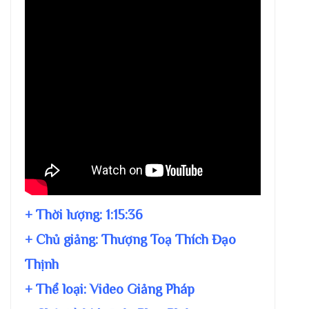
+ Thời lượng:
1:15:36
+ Chủ giảng:
Thượng Toạ Thích Đạo
Thịnh
+ Thể loại: Video Giảng Pháp