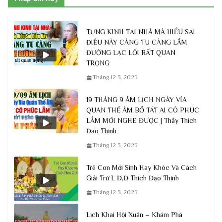
TỤNG KINH TẠI NHÀ MÀ HIỂU SAI
ĐIỀU NÀY CÀNG TU CÀNG LẦM
ĐƯỜNG LẠC LỐI RẤT QUAN
TRỌNG
Tháng 12 3, 2025
19 THÁNG 9 ÂM LỊCH NGÀY VÍA
QUAN THẾ ÂM BỒ TÁT AI CÓ PHÚC
LẮM MỚI NGHE ĐƯỢC | Thầy Thích
Đạo Thịnh
Tháng 12 3, 2025
Trẻ Con Mới Sinh Hay Khóc Và Cách
Giải Trừ L Đ,Đ Thích Đạo Thịnh
Tháng 12 3, 2025
Lịch Khai Hội Xuân – Khám Phá