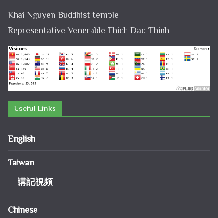
Khai Nguyen Buddhist temple
Representative Venerable Thich Dao Thinh
Useful Links
English
Taiwan
講記視頻
Chinese