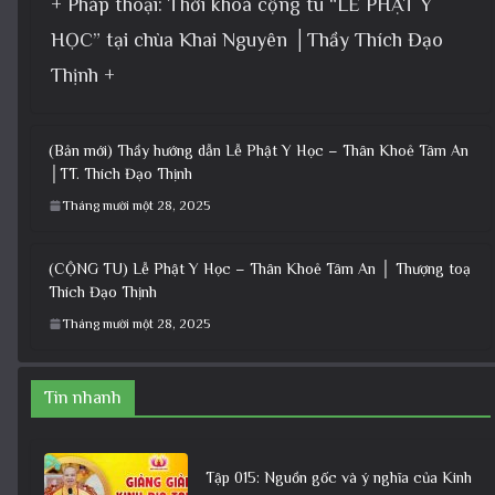
+ Pháp thoại: Thời khoá cộng tu “LỄ PHẬT Y
HỌC” tại chùa Khai Nguyên │Thầy Thích Đạo
Thịnh +
(Bản mới) Thầy hướng dẫn Lễ Phật Y Học – Thân Khoẻ Tâm An
│TT. Thích Đạo Thịnh
Tháng mười một 28, 2025
(CỘNG TU) Lễ Phật Y Học – Thân Khoẻ Tâm An │ Thượng toạ
Thích Đạo Thịnh
Tháng mười một 28, 2025
Tin nhanh
Tập 015: Nguồn gốc và ý nghĩa của Kinh