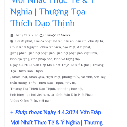
Nghĩa | Thượng Tọa
Thích Đạo Thịnh
Tháng 12 3, 2025
admin
193 Views
a di đà phật
,
a mi đà phật
,
bồ tát
,
cầu an
,
cầu xin
,
chú đại bi
,
Chùa Khai Nguyên
,
chùa tản viên
,
đạo Phật
,
đức phật
,
giảng pháp
,
giáo hội phật giáo
,
giáo hội phật giáo Việt Nam
,
kinh địa tạng
,
kinh pháp hoa
,
kinh vô lượng thọ
,
Ngày 4.4.2024 Vấn Đáp Mới Nhất Thực Tế & Ý Nghĩa | Thượng
Tọa Thích Đạo Thịnh
,
Nhạc Phật
,
Nhân Quả
,
Niệm Phật
,
phong thủy
,
sát sinh
,
Sơn Tây
,
thần thông
,
Thầy Thích Đạo Thịnh
,
thầy tu
,
Thượng Toạ Thích Đạo Thịnh
,
tịnh tông học hội
,
tịnh tông học hội việt nam
,
tu hành
,
Vấn Đáp Phật Pháp
,
Video Giảng Pháp
,
việt nam
+
Pháp thoại
: Ngày 4.4.2024 Vấn Đáp
Mới Nhất Thực Tế & Ý Nghĩa | Thượng