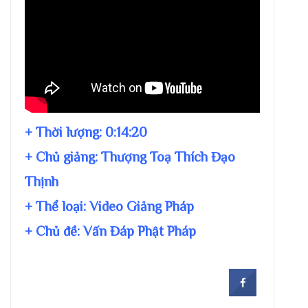
+ Thời lượng:
0:14:20
+ Chủ giảng:
Thượng Toạ Thích Đạo
Thịnh
+ Thể loại: Video Giảng Pháp
+ Chủ đề:
Vấn Đáp Phật Pháp