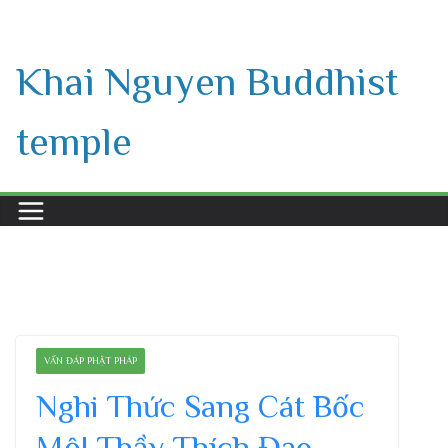
Skip
to
Khai Nguyen Buddhist
content
temple
VẤN ĐÁP PHẬT PHÁP
Nghi Thức Sang Cát Bốc
Mộ| Thầy Thích Đạo