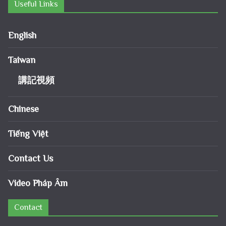
Useful Links
English
Taiwan
講記視頻
Chinese
Tiếng Việt
Contact Us
Video Pháp Âm
Contact