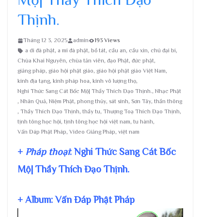
Thịnh.
Tháng 12 3, 2025
admin
193 Views
a di đà phật
,
a mi đà phật
,
bồ tát
,
cầu an
,
cầu xin
,
chú đại bi
,
Chùa Khai Nguyên
,
chùa tản viên
,
đạo Phật
,
đức phật
,
giảng pháp
,
giáo hội phật giáo
,
giáo hội phật giáo Việt Nam
,
kinh địa tạng
,
kinh pháp hoa
,
kinh vô lượng thọ
,
Nghi Thức Sang Cát Bốc Mộ| Thầy Thích Đạo Thịnh.
,
Nhạc Phật
,
Nhân Quả
,
Niệm Phật
,
phong thủy
,
sát sinh
,
Sơn Tây
,
thần thông
,
Thầy Thích Đạo Thịnh
,
thầy tu
,
Thượng Toạ Thích Đạo Thịnh
,
tịnh tông học hội
,
tịnh tông học hội việt nam
,
tu hành
,
Vấn Đáp Phật Pháp
,
Video Giảng Pháp
,
việt nam
+
Pháp thoại
: Nghi Thức Sang Cát Bốc
Mộ| Thầy Thích Đạo Thịnh.
+ Album: Vấn Đáp Phật Pháp