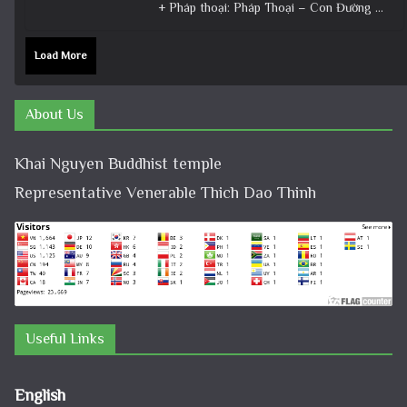
+ Pháp thoại: Pháp Thoại – Con Đường Bồ Tát Đạo │TT. Thích Đạo Thịnh + Album: Pháp Thoại +
Load More
About Us
Khai Nguyen Buddhist temple
Representative Venerable Thich Dao Thinh
Useful Links
English