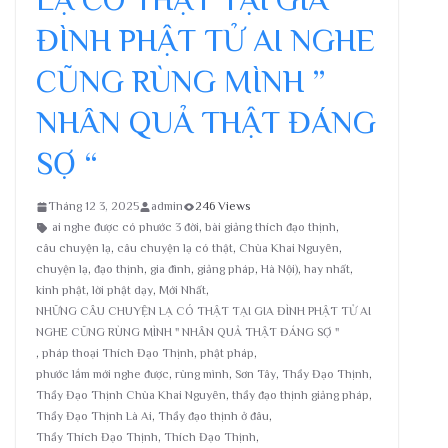
ĐÌNH PHẬT TỬ AI NGHE
CŨNG RÙNG MÌNH ”
NHÂN QUẢ THẬT ĐÁNG
SỢ “
Tháng 12 3, 2025
admin
246 Views
ai nghe được có phước 3 đời
,
bài giảng thích đạo thịnh
,
câu chuyện lạ
,
câu chuyện lạ có thật
,
Chùa Khai Nguyên
,
chuyện lạ
,
đạo thịnh
,
gia đình
,
giảng pháp
,
Hà Nội)
,
hay nhất
,
kinh phật
,
lời phật dạy
,
Mới Nhất
,
NHỮNG CÂU CHUYỆN LẠ CÓ THẬT TẠI GIA ĐÌNH PHẬT TỬ AI
NGHE CŨNG RÙNG MÌNH " NHÂN QUẢ THẬT ĐÁNG SỢ "
,
pháp thoại Thích Đạo Thịnh
,
phật pháp
,
phước lắm mới nghe được
,
rùng mình
,
Sơn Tây
,
Thầy Đạo Thịnh
,
Thầy Đạo Thịnh Chùa Khai Nguyên
,
thầy đạo thịnh giảng pháp
,
Thầy Đạo Thịnh Là Ai
,
Thầy đạo thịnh ở đâu
,
Thầy Thích Đạo Thịnh
,
Thích Đạo Thịnh
,