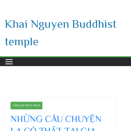
Skip
to
Khai Nguyen Buddhist
content
temple
VẤN ĐÁP PHẬT PHÁP
NHỮNG CÂU CHUYỆN
LẠ CÓ THẬT TẠI GIA