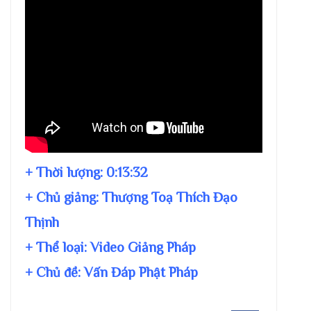
+ Thời lượng:
0:13:32
+ Chủ giảng:
Thượng Toạ Thích Đạo
Thịnh
+ Thể loại: Video Giảng Pháp
+ Chủ đề:
Vấn Đáp Phật Pháp