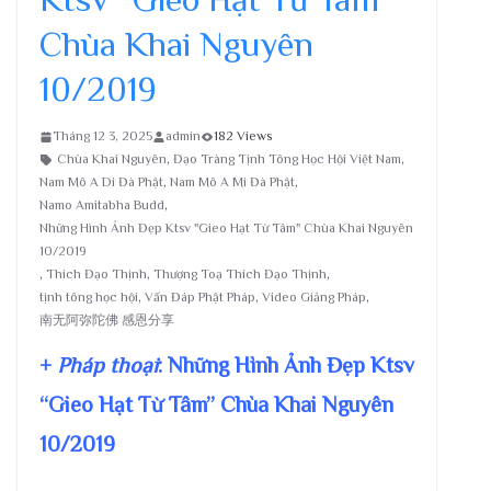
Chùa Khai Nguyên
10/2019
Tháng 12 3, 2025
admin
182 Views
Chùa Khai Nguyên
,
Đạo Tràng Tịnh Tông Học Hội Việt Nam
,
Nam Mô A Di Đà Phật
,
Nam Mô A Mi Đà Phật
,
Namo Amitabha Budd
,
Những Hình Ảnh Đẹp Ktsv "Gieo Hạt Từ Tâm" Chùa Khai Nguyên
10/2019
,
Thích Đạo Thịnh
,
Thượng Toạ Thích Đạo Thịnh
,
tịnh tông học hội
,
Vấn Đáp Phật Pháp
,
Video Giảng Pháp
,
南无阿弥陀佛 感恩分享
+
Pháp thoại
: Những Hình Ảnh Đẹp Ktsv
“Gieo Hạt Từ Tâm” Chùa Khai Nguyên
10/2019