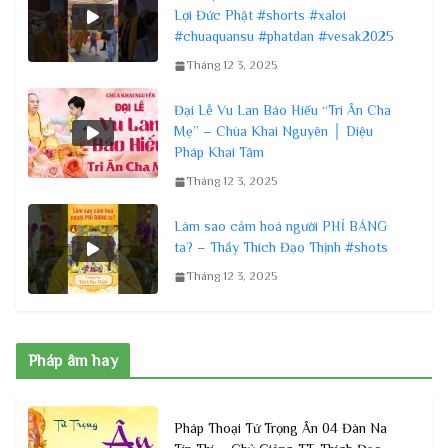
Lợi Đức Phật #shorts #xaloi
#chuaquansu #phatdan #vesak2025
Tháng 12 3, 2025
Đại Lễ Vu Lan Báo Hiếu “Tri Ân Cha
Mẹ” – Chùa Khai Nguyên │ Diệu
Pháp Khai Tâm
Tháng 12 3, 2025
Làm sao cảm hoá người PHỈ BÁNG
ta? – Thầy Thích Đạo Thịnh #shots
Tháng 12 3, 2025
Pháp âm hay
Pháp Thoại Tứ Trọng Ân 04 Đàn Na