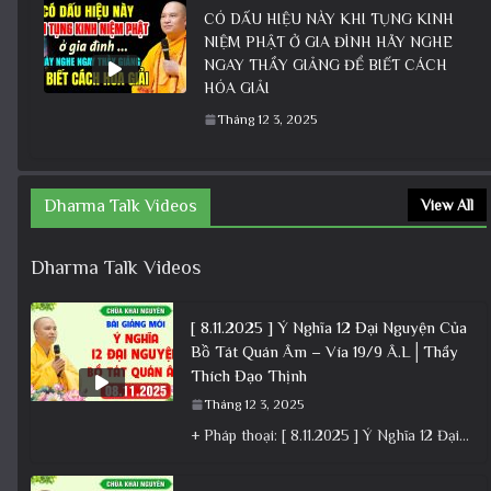
CÓ DẤU HIỆU NÀY KHI TỤNG KINH
NIỆM PHẬT Ở GIA ĐÌNH HÃY NGHE
NGAY THẦY GIẢNG ĐỂ BIẾT CÁCH
HÓA GIẢI
Tháng 12 3, 2025
Dharma Talk Videos
View All
Dharma Talk Videos
[ 8.11.2025 ] Ý Nghĩa 12 Đại Nguyện Của
Bồ Tát Quán Âm – Vía 19/9 Â.L│Thầy
Thích Đạo Thịnh
Tháng 12 3, 2025
+ Pháp thoại: [ 8.11.2025 ] Ý Nghĩa 12 Đại Nguyện Của Bồ Tát Quán Âm – Vía 19/9 Â.L│Thầy