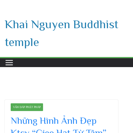
Skip
to
Khai Nguyen Buddhist
content
temple
VẤN ĐÁP PHẬT PHÁP
Những Hình Ảnh Đẹp
Ktsv “Gieo Hạt Từ Tâm”