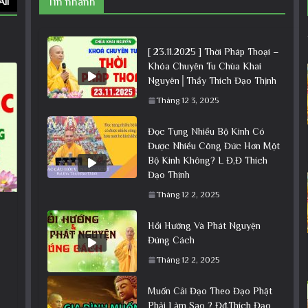
All
Tin nhanh
[ 23.11.2025 ] Thời Pháp Thoại –
Khóa Chuyên Tu Chùa Khai
Nguyên│Thầy Thích Đạo Thịnh
Tháng 12 3, 2025
Đọc Tụng Nhiều Bộ Kinh Có
Được Nhiều Công Đức Hơn Một
Bộ Kinh Không? L Đ,Đ Thích
Đạo Thịnh
Tháng 12 2, 2025
Hồi Hướng Và Phát Nguyện
Đúng Cách
Tháng 12 2, 2025
Muốn Cải Đạo Theo Đạo Phật
Phải Làm Sao ? Đđ.Thích Đạo