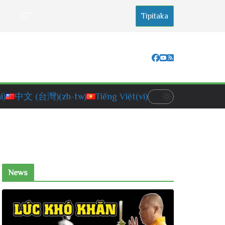
Tipitaka
i)
中文 (台灣)
(zh-tw)
Tiếng Việt
(vi)
News