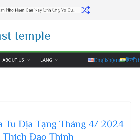
Thờ Cúng Đúng Cách Phúc Lộc Đầy Nhà (vấn đáp rất hay) – Thầy Thích Đạo Thịnh
st temple
ABOUT US
LANG
English
(en)
हिन्दी
(h
a Tu Địa Tạng Tháng 4/ 2024
 Thích Đạo Thịnh