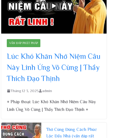
VẤN ĐÁP PHẬT PHÁP
Lúc Khó Khăn Nhớ Niệm Câu
Này Linh Ứng Vô Cùng | Thầy
Thích Đạo Thịnh
Tháng 12 3, 2025
admin
+ Pháp thoại: Lúc Khó Khăn Nhớ Niệm Câu Này
Linh Ứng Vô Cùng | Thầy Thích Đạo Thịnh +
Thờ Cúng Đúng Cách Phúc
Lộc Đầy Nhà (vấn đáp rất