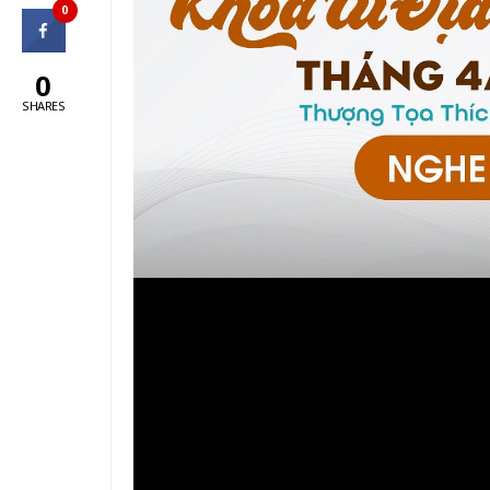
0
0
SHARES