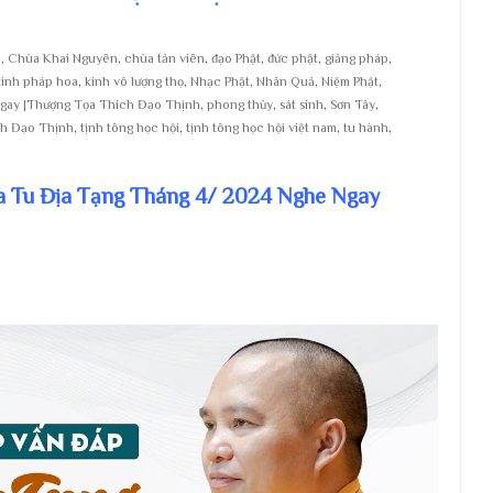
i
,
Chùa Khai Nguyên
,
chùa tản viên
,
đạo Phật
,
đức phật
,
giảng pháp
,
kinh pháp hoa
,
kinh vô lượng thọ
,
Nhạc Phật
,
Nhân Quả
,
Niệm Phật
,
gay |Thượng Tọa Thích Đạo Thịnh
,
phong thủy
,
sát sinh
,
Sơn Tây
,
ch Đạo Thịnh
,
tịnh tông học hội
,
tịnh tông học hội việt nam
,
tu hành
,
a Tu Địa Tạng Tháng 4/ 2024 Nghe Ngay