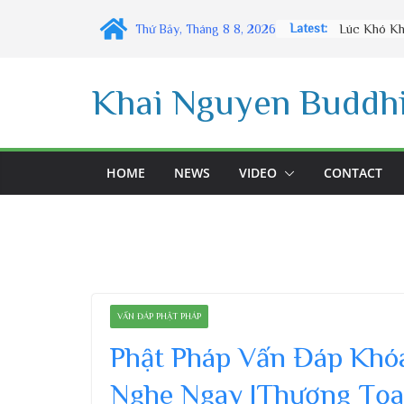
Skip
Latest:
Thứ Bảy, Tháng 8 8, 2026
to
content
Khai Nguyen Buddhi
HOME
NEWS
VIDEO
CONTACT
VẤN ĐÁP PHẬT PHÁP
Phật Pháp Vấn Đáp Khó
Nghe Ngay |Thượng Tọa