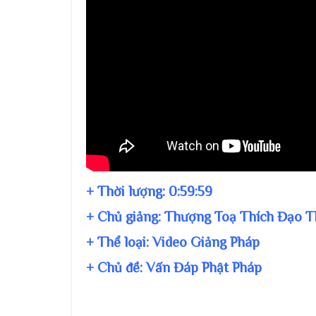
+ Thời lượng:
0:59:59
+ Chủ giảng:
Thượng Toạ Thích Đạo T
+ Thể loại: Video Giảng Pháp
+ Chủ đề:
Vấn Đáp Phật Pháp