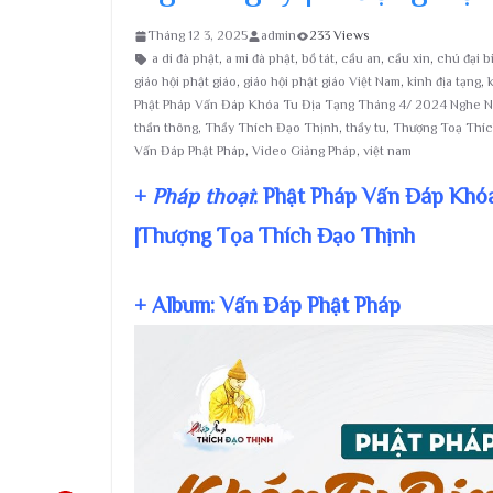
Tháng 12 3, 2025
admin
233 Views
a di đà phật
,
a mi đà phật
,
bồ tát
,
cầu an
,
cầu xin
,
chú đại b
giáo hội phật giáo
,
giáo hội phật giáo Việt Nam
,
kinh địa tạng
,
Phật Pháp Vấn Đáp Khóa Tu Địa Tạng Tháng 4/ 2024 Nghe N
thần thông
,
Thầy Thích Đạo Thịnh
,
thầy tu
,
Thượng Toạ Thí
Vấn Đáp Phật Pháp
,
Video Giảng Pháp
,
việt nam
+
Pháp thoại
: Phật Pháp Vấn Đáp Khó
|Thượng Tọa Thích Đạo Thịnh
+ Album: Vấn Đáp Phật Pháp