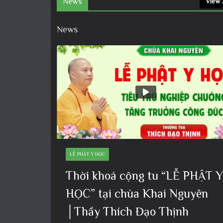
News
View 
News
LỄ PHẬT Y HỌC
Thời khoá cộng tu “LỄ PHẬT Y
HỌC” tại chùa Khai Nguyên
│Thầy Thích Đạo Thịnh