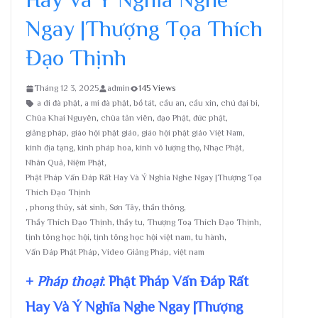
Ngay |Thượng Tọa Thích
Đạo Thịnh
Tháng 12 3, 2025
admin
145 Views
a di đà phật
,
a mi đà phật
,
bồ tát
,
cầu an
,
cầu xin
,
chú đại bi
,
Chùa Khai Nguyên
,
chùa tản viên
,
đạo Phật
,
đức phật
,
giảng pháp
,
giáo hội phật giáo
,
giáo hội phật giáo Việt Nam
,
kinh địa tạng
,
kinh pháp hoa
,
kinh vô lượng thọ
,
Nhạc Phật
,
Nhân Quả
,
Niệm Phật
,
Phật Pháp Vấn Đáp Rất Hay Và Ý Nghĩa Nghe Ngay |Thượng Tọa
Thích Đạo Thịnh
,
phong thủy
,
sát sinh
,
Sơn Tây
,
thần thông
,
Thầy Thích Đạo Thịnh
,
thầy tu
,
Thượng Toạ Thích Đạo Thịnh
,
tịnh tông học hội
,
tịnh tông học hội việt nam
,
tu hành
,
Vấn Đáp Phật Pháp
,
Video Giảng Pháp
,
việt nam
+
Pháp thoại
: Phật Pháp Vấn Đáp Rất
Hay Và Ý Nghĩa Nghe Ngay |Thượng