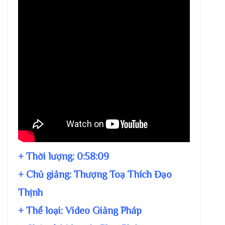
+ Thời lượng:
0:58:09
+ Chủ giảng:
Thượng Toạ Thích Đạo
Thịnh
+ Thể loại: Video Giảng Pháp