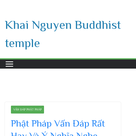
Skip
to
Khai Nguyen Buddhist
content
temple
VẤN ĐÁP PHẬT PHÁP
Phật Pháp Vấn Đáp Rất
Hay Và Ý Nghĩa Nghe