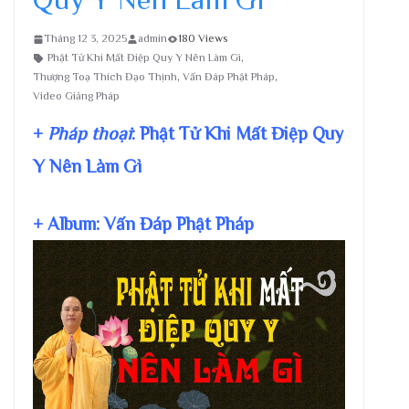
Tháng 12 3, 2025
admin
180 Views
Phật Tử Khi Mất Điệp Quy Y Nên Làm Gì
,
Thượng Toạ Thích Đạo Thịnh
,
Vấn Đáp Phật Pháp
,
Video Giảng Pháp
+
Pháp thoại
: Phật Tử Khi Mất Điệp Quy
Y Nên Làm Gì
+ Album: Vấn Đáp Phật Pháp