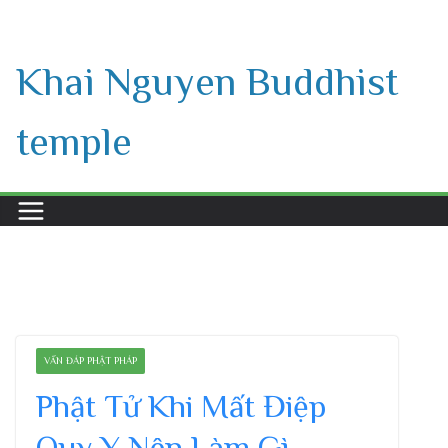
Skip
to
Khai Nguyen Buddhist
content
temple
VẤN ĐÁP PHẬT PHÁP
Phật Tử Khi Mất Điệp
Quy Y Nên Làm Gì