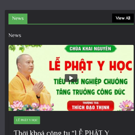
News
View All
News
LỄ PHẬT Y HỌC
Thời khoá cộng tu “LỄ PHẬT Y