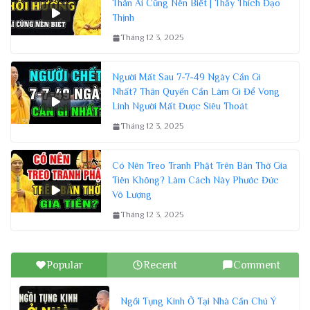
Thân Ai Cũng Nên Biết | Thầy Thích Đạo
Thịnh
Tháng 12 3, 2025
Người Mất Sau 7-7-49 Ngày Cần Gì
Nhất? Thân Quyến Cần Làm Gì Để Vong
Linh Người Mất Được Siêu Thoát
Tháng 12 3, 2025
Có Nên Treo Tranh Phật Trên Bàn Thờ Gia
Tiên Không? Làm Cách Này Phước Đức
Vô Lượng
Tháng 12 3, 2025
Popular
Recent
Comment
Ngồi Tụng Kinh Ở Tại Nhà Cần Chú Ý