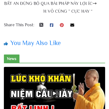
BẤT AN ĐỪNG BỎ QUA BÀI PHÁP NÀY LỢI ÍC
H VÔ CÙNG ” CỰC HAY “
Share This Post:
You May Also Like
News