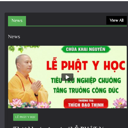
News
View All
News
LỄ PHẬT Y HỌC