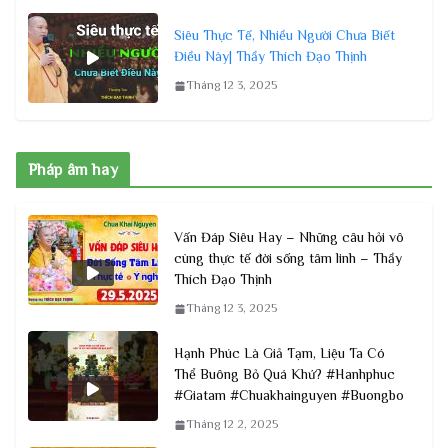
Siêu Thực Tế, Nhiều Người Chưa Biết
Điều Này| Thầy Thích Đạo Thịnh
Tháng 12 3, 2025
Pháp âm hay
Vấn Đáp Siêu Hay – Những câu hỏi vô
cùng thực tế đời sống tâm linh – Thầy
Thích Đạo Thịnh
Tháng 12 3, 2025
Hạnh Phúc Là Giả Tạm, Liệu Ta Có
Thể Buông Bỏ Quá Khứ? #Hanhphuc
#Giatam #Chuakhainguyen #Buongbo
Tháng 12 2, 2025