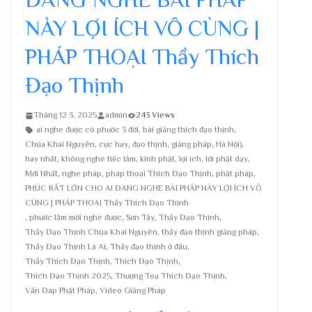
NÀY LỢI ÍCH VÔ CÙNG |
PHÁP THOẠI Thầy Thích
Đạo Thịnh
Tháng 12 3, 2025
admin
243 Views
ai nghe được có phước 3 đời
,
bài giảng thích đạo thịnh
,
Chùa Khai Nguyên
,
cực hay
,
đạo thịnh
,
giảng pháp
,
Hà Nội)
,
hay nhất
,
không nghe tiếc lắm
,
kinh phật
,
lợi ích
,
lời phật dạy
,
Mới Nhất
,
nghe pháp
,
pháp thoại Thích Đạo Thịnh
,
phật pháp
,
PHÚC RẤT LỚN CHO AI ĐANG NGHE BÀI PHÁP NÀY LỢI ÍCH VÔ
CÙNG | PHÁP THOẠI Thầy Thích Đạo Thịnh
,
phước lắm mới nghe được
,
Sơn Tây
,
Thầy Đạo Thịnh
,
Thầy Đạo Thịnh Chùa Khai Nguyên
,
thầy đạo thịnh giảng pháp
,
Thầy Đạo Thịnh Là Ai
,
Thầy đạo thịnh ở đâu
,
Thầy Thích Đạo Thịnh
,
Thích Đạo Thịnh
,
Thích Đạo Thịnh 2025
,
Thượng Toạ Thích Đạo Thịnh
,
Vấn Đáp Phật Pháp
,
Video Giảng Pháp