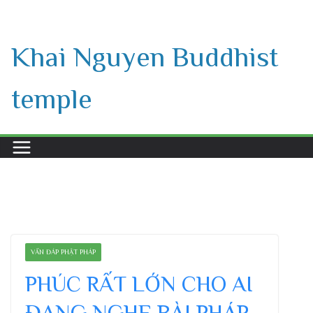
Skip
to
Khai Nguyen Buddhist
content
temple
VẤN ĐÁP PHẬT PHÁP
PHÚC RẤT LỚN CHO AI
ĐANG NGHE BÀI PHÁP